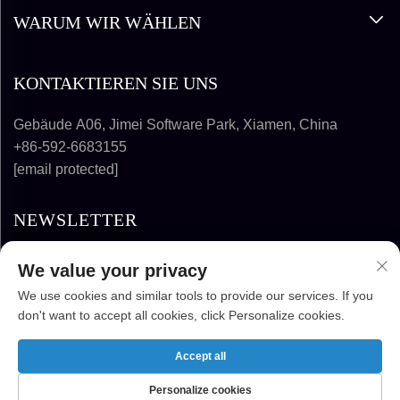
WARUM WIR WÄHLEN
KONTAKTIEREN SIE UNS
Gebäude A06, Jimei Software Park, Xiamen, China
+86-592-6683155
[email protected]
NEWSLETTER
We value your privacy
ABONNIEREN
We use cookies and similar tools to provide our services. If you
don't want to accept all cookies, click Personalize cookies.
URHEBERRECHT © 2025-2026 FUJIAN
SUPER SOLAR ENERGY TECHNOLOGY CO.,
Accept all
LTD. ALLE RECHTE VORBEHALTEN
Personalize cookies