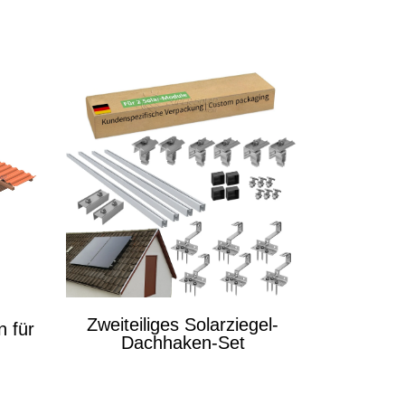
Zweiteiliges Solarziegel-
n für
Dachhaken-Set