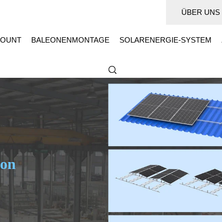
ÜBER UNS
OUNT
BALEONENMONTAGE
SOLARENERGIE-SYSTEM
te
r Solar-Tracker
g
Gebiete mit starkem Wind oder Schnee