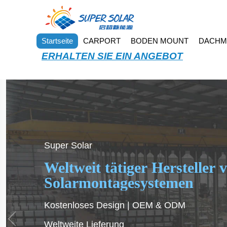
Startseite
CARPORT
BODEN MOUNT
DACHM
ERHALTEN SIE EIN ANGEBOT
Erhöhung der Energieausbeu
Maßgeschneiderte
Fernüberwachung & -wartun
An Wüsten-, Küsten- sowie 
angepasst