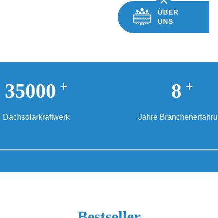
ÜBER
UNS
+
+
35000
8
Dachsolarkraftwerk
Jahre Branchenerfahr
Bestseller