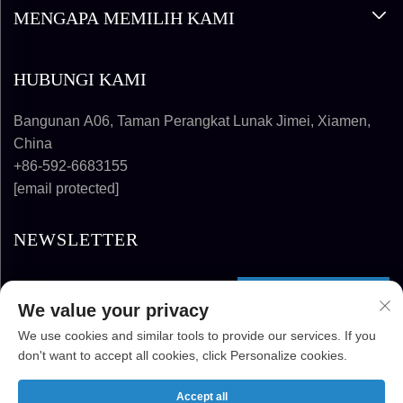
MENGAPA MEMILIH KAMI
HUBUNGI KAMI
Bangunan A06, Taman Perangkat Lunak Jimei, Xiamen,
China
+86-592-6683155
[email protected]
NEWSLETTER
BERLANGGANAN
We value your privacy
We use cookies and similar tools to provide our services. If you
HAK CIPTA © 2025-2026 FUJIAN SUPER
don't want to accept all cookies, click Personalize cookies.
SOLAR ENERGY TECHNOLOGY CO., LTD.
SELURUH HAK DILINDUNGI UNDANG-
Accept all