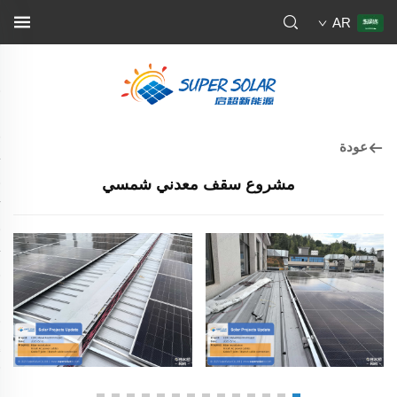
AR
عودة
مشروع سقف معدني شمسي