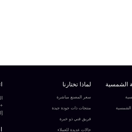
ة الشمسية
لماذا تختارنا
ات
سية
سعر المصنع مباشرة
المبنى A06
+86-592-6683155
الشمسية
منتجات ذات جودة جيدة
[email protected]
فريق فني ذو خبرة
ا
حالات عديدة للعملاء