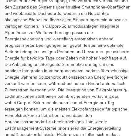
in Muster der Energieerzeugung, des Verbrauchsverhaltens und
den Zustand des Systems über intuitive Smartphone-Oberflächen
und webbasierte Dashboards, wodurch die Nutzer ihre
ökologische Bilanz und finanziellen Einsparungen minutenweise
verfolgen können. In Carport-Solarmodulanlagen integrierte
Algorithmen zur Wettervorhersage passen die
Energiespeicherung und -verteilung automatisch anhand
prognostizierter Bedingungen an, gewährleisten eine optimale
Batterieladung in sonnigen Perioden und bewahren gespeicherte
Energie für bewölkte Tage oder Zeiten mit hoher Nachfrage auf.
Die Anbindung an intelligente Stromnetze ermöglicht eine
nahtlose Integration in Versorgungsnetze, sodass überschüssige
Energie während Spitzenproduktionszeiten an Energieversorger
verkauft werden kann, während bei hohem Bedarf automatisch
Zusatzstrom bezogen wird. Die Integration von Elektrofahrzeug-
Ladefunktionen stellt einen bahnbrechenden Fortschritt dar,
wobei Carport-Solarmodule ausreichend Energie pro Tag
erzeugen können, um die meisten Elektrofahrzeuge für typische
Pendelstrecken zu betreiben, ohne dabei den
Haushaltsstrombedarf zu beeinträchtigen. Intelligente
Lastmanagement-Systeme priorisieren die Energieverteilung
gemäß benutzerdefinierter Präferenzen, stellen sicher, dass