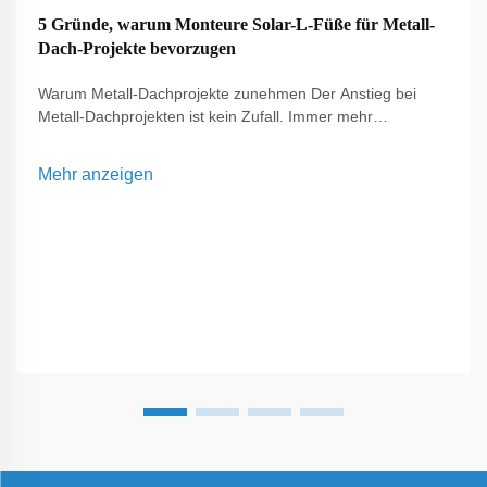
5 Gründe, warum Monteure Solar-L-Füße für Metall-
Dach-Projekte bevorzugen
Warum Metall-Dachprojekte zunehmen Der Anstieg bei
Metall-Dachprojekten ist kein Zufall. Immer mehr
Eigentümer und Unternehmen setzen auf diese Dachart
aufgrund ihrer Langlebigkeit, Ästhetik und der Fähigkeit,
Mehr anzeigen
Solarenergiesysteme zu tragen. Im Gegensatz zu
traditionel...