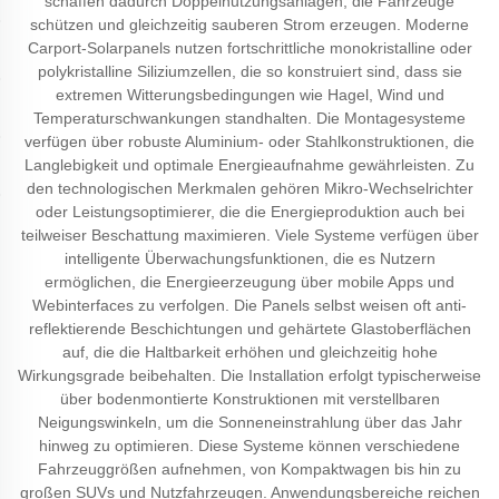
schaffen dadurch Doppelnutzungsanlagen, die Fahrzeuge
schützen und gleichzeitig sauberen Strom erzeugen. Moderne
Carport-Solarpanels nutzen fortschrittliche monokristalline oder
polykristalline Siliziumzellen, die so konstruiert sind, dass sie
extremen Witterungsbedingungen wie Hagel, Wind und
Temperaturschwankungen standhalten. Die Montagesysteme
verfügen über robuste Aluminium- oder Stahlkonstruktionen, die
Langlebigkeit und optimale Energieaufnahme gewährleisten. Zu
den technologischen Merkmalen gehören Mikro-Wechselrichter
oder Leistungsoptimierer, die die Energieproduktion auch bei
teilweiser Beschattung maximieren. Viele Systeme verfügen über
intelligente Überwachungsfunktionen, die es Nutzern
ermöglichen, die Energieerzeugung über mobile Apps und
Webinterfaces zu verfolgen. Die Panels selbst weisen oft anti-
reflektierende Beschichtungen und gehärtete Glastoberflächen
auf, die die Haltbarkeit erhöhen und gleichzeitig hohe
Wirkungsgrade beibehalten. Die Installation erfolgt typischerweise
über bodenmontierte Konstruktionen mit verstellbaren
Neigungswinkeln, um die Sonneneinstrahlung über das Jahr
hinweg zu optimieren. Diese Systeme können verschiedene
Fahrzeuggrößen aufnehmen, von Kompaktwagen bis hin zu
großen SUVs und Nutzfahrzeugen. Anwendungsbereiche reichen