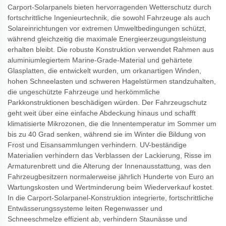
Carport-Solarpanels bieten hervorragenden Wetterschutz durch
fortschrittliche Ingenieurtechnik, die sowohl Fahrzeuge als auch
Solareinrichtungen vor extremen Umweltbedingungen schützt,
während gleichzeitig die maximale Energieerzeugungsleistung
erhalten bleibt. Die robuste Konstruktion verwendet Rahmen aus
aluminiumlegiertem Marine-Grade-Material und gehärtete
Glasplatten, die entwickelt wurden, um orkanartigen Winden,
hohen Schneelasten und schweren Hagelstürmen standzuhalten,
die ungeschützte Fahrzeuge und herkömmliche
Parkkonstruktionen beschädigen würden. Der Fahrzeugschutz
geht weit über eine einfache Abdeckung hinaus und schafft
klimatisierte Mikrozonen, die die Innentemperatur im Sommer um
bis zu 40 Grad senken, während sie im Winter die Bildung von
Frost und Eisansammlungen verhindern. UV-beständige
Materialien verhindern das Verblassen der Lackierung, Risse im
Armaturenbrett und die Alterung der Innenausstattung, was den
Fahrzeugbesitzern normalerweise jährlich Hunderte von Euro an
Wartungskosten und Wertminderung beim Wiederverkauf kostet.
In die Carport-Solarpanel-Konstruktion integrierte, fortschrittliche
Entwässerungssysteme leiten Regenwasser und
Schneeschmelze effizient ab, verhindern Staunässe und