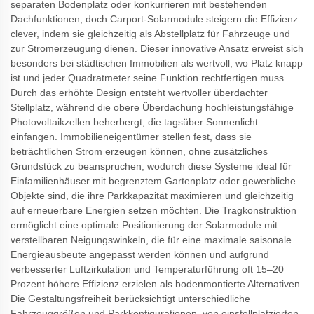
separaten Bodenplatz oder konkurrieren mit bestehenden
Dachfunktionen, doch Carport-Solarmodule steigern die Effizienz
clever, indem sie gleichzeitig als Abstellplatz für Fahrzeuge und
zur Stromerzeugung dienen. Dieser innovative Ansatz erweist sich
besonders bei städtischen Immobilien als wertvoll, wo Platz knapp
ist und jeder Quadratmeter seine Funktion rechtfertigen muss.
Durch das erhöhte Design entsteht wertvoller überdachter
Stellplatz, während die obere Überdachung hochleistungsfähige
Photovoltaikzellen beherbergt, die tagsüber Sonnenlicht
einfangen. Immobilieneigentümer stellen fest, dass sie
beträchtlichen Strom erzeugen können, ohne zusätzliches
Grundstück zu beanspruchen, wodurch diese Systeme ideal für
Einfamilienhäuser mit begrenztem Gartenplatz oder gewerbliche
Objekte sind, die ihre Parkkapazität maximieren und gleichzeitig
auf erneuerbare Energien setzen möchten. Die Tragkonstruktion
ermöglicht eine optimale Positionierung der Solarmodule mit
verstellbaren Neigungswinkeln, die für eine maximale saisonale
Energieausbeute angepasst werden können und aufgrund
verbesserter Luftzirkulation und Temperaturführung oft 15–20
Prozent höhere Effizienz erzielen als bodenmontierte Alternativen.
Die Gestaltungsfreiheit berücksichtigt unterschiedliche
Fahrzeuggrößen und Parkkonfigurationen, von einstellplatzierten