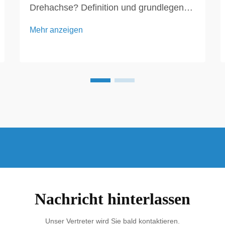
Drehachse? Definition und grundlegende
Funktionsweise Ein Solar-Tracker mit
Mehr anzeigen
einer Drehachse ist ein ausgeklügeltes
Gerät, das entwickelt wurde, um die
Effizienz von Solarstromanlagen zu
steigern, indem er die Solarpaneele
entsprechend der Sonnenbewegung
über den Himmel ausrichtet...
Nachricht hinterlassen
Unser Vertreter wird Sie bald kontaktieren.