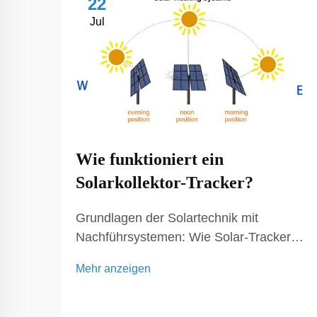
22
Jul
Wie funktioniert ein
Solarkollektor-Tracker?
Grundlagen der Solartechnik mit
Nachführsystemen: Wie Solar-Tracker
die Energieeffizienz maximieren. Solar-
Mehr anzeigen
Tracker spielen eine entscheidende Rolle
bei der Steigerung der Effizienz von
Solarenergiesystemen. Sie funktionieren,