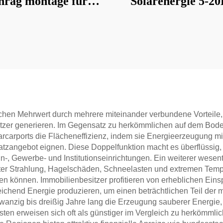
hräg montage für
Solarenergie 5-
Boden/Dach/Hof
Solarkit
chen Mehrwert durch mehrere miteinander verbundene Vorteile, 
esitzer generieren. Im Gegensatz zu herkömmlichen auf dem Bode
arports die Flächeneffizienz, indem sie Energieerzeugung mit 
Platzangebot eignen. Diese Doppelfunktion macht es überflüssi
 Gewerbe- und Institutionseinrichtungen. Ein weiterer wesentli
etter Strahlung, Hagelschäden, Schneelasten und extremen Tempe
en können. Immobilienbesitzer profitieren von erheblichen Ein
ichend Energie produzieren, um einen beträchtlichen Teil der
zwanzig bis dreißig Jahre lang die Erzeugung sauberer Energi
osten erweisen sich oft als günstiger im Vergleich zu herkömml