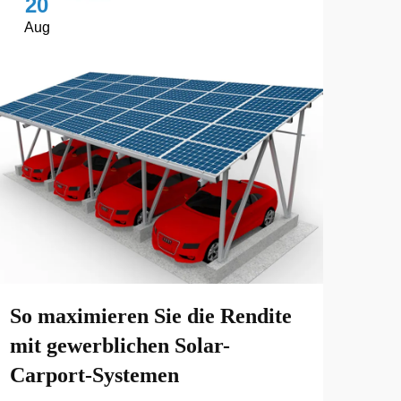
20
2
Aug
No
So maximieren Sie die Rendite
Kom
mit gewerblichen Solar-
Lös
Carport-Systemen
Str