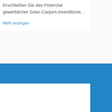
Erschließen Sie das Potenzial
Umwa
gewerblicher Solar-Carport-Investitionen:
Anla
Für Immobilienbesitzer und
Entw
Mehr anzeigen
Mehr
Unternehmen mit großen Parkflächen
hat 
stellt ein Solar-Carport mehr dar als nur
ein
eine Erweiterung durch erneuerbare
geno
Energien. Es ist eine Investition, die
stel
ungenutzte Freiflächen in...
Funk