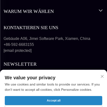
WARUM WIR WÄHLEN
KONTAKTIEREN SIE UNS
Gebäude A06, Jimei Software Park, Xiamen, China
+86-592-6683155
[email protected]
NEWSLETTER
We value your privacy
ABONNIEREN
We use cookies and similar tools to provide our services. If you
don't want to accept all cookies, click Personalize cookies.
URHEBERRECHT © 2025-2026 FUJIAN
SUPER SOLAR ENERGY TECHNOLOGY CO.,
Accept all
LTD. ALLE RECHTE VORBEHALTEN