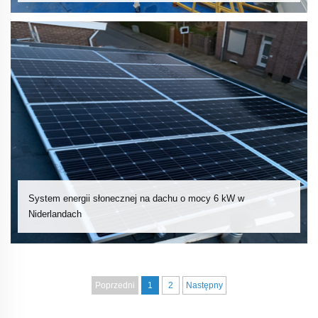
System energii słonecznej na dachu o mocy 6 kW w
Niderlandach
Poprzedni
1
2
Następny