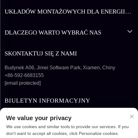
UKŁADÓW MONTAŻOWYCH DLA ENERGII
SŁONECZNEJ
DLACZEGO WARTO WYBRAĆ NAS
SKONTAKTUJ SIĘ Z NAMI
Budynek A06, Jimei Software Park, Xiamen, Chiny
+86-592-6683155
[email protected]
BIULETYN INFORMACYJNY
We value your privacy
SUBSKRYBUJ
We use cookies and similar tools to provide our services. If you
don't want to accept all cookies, click Personalize cookies.