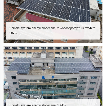
Chiński system energii słonecznej z wodoodpornym uchwytem
30kw
Chiński system energii słonecznej 132kw