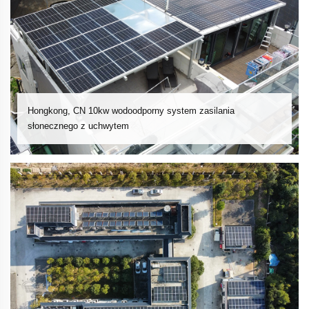
Hongkong, CN 10kw wodoodporny system zasilania
słonecznego z uchwytem