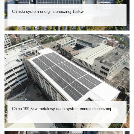
Chiński system energii słonecznej 158kw
China 199,5kw metalowy dach system energii słonecznej