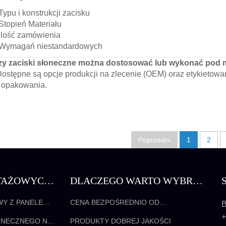
Typu i konstrukcji zacisku
Stopień Materiału
Ilość zamówienia
Wymagań niestandardowych
zy zaciski słoneczne można dostosować lub wykonać pod m
Dostępne są opcje produkcji na zlecenie (OEM) oraz etykietow
i opakowania.
Poprzedni
1
2
TAŻOWYCH
DLACZEGO WARTO WYBRAĆ
ONECZNEJ
NAS
Y Z PANELEM
CENA BEZPOŚREDNIO OD
B
PRODUCENTA
+
ONECZNEGO NA
PRODUKTY DOBREJ JAKOŚCI