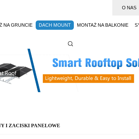
O NAS
Ż NA GRUNCIE
DACH MOUNT
MONTAŻ NA BALKONIE
S
Y I ZACISKI PANELOWE