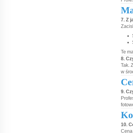
Ma
7. Z 
Zacis
Te ma
8. Cz
Tak. 
w śro
Ce
9. Cz
Profe
fotow
Ko
10. 
Cena 