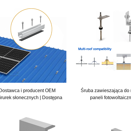
Dostawca i producent OEM
Śruba zawieszająca do
irurek słonecznych | Dostępna
paneli fotowoltaicz
zedaż hurtowa i marka własna