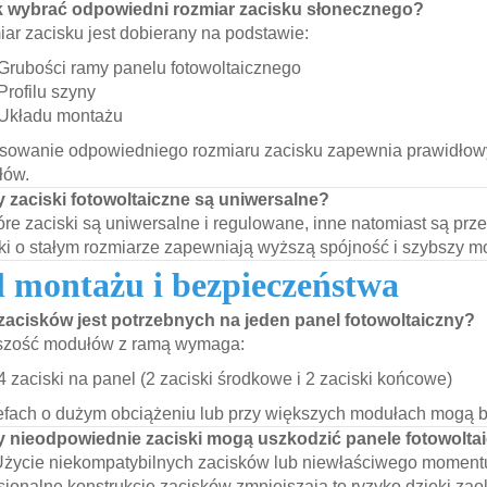
k wybrać odpowiedni rozmiar zacisku słonecznego?
ar zacisku jest dobierany na podstawie:
Grubości ramy panelu fotowoltaicznego
Profilu szyny
Układu montażu
sowanie odpowiedniego rozmiaru zacisku zapewnia prawidłow
łów.
y zaciski fotowoltaiczne są uniwersalne?
óre zaciski są uniwersalne i regulowane, inne natomiast są p
ki o stałym rozmiarze zapewniają wyższą spójność i szybszy m
l montażu i bezpieczeństwa
e zacisków jest potrzebnych na jeden panel fotowoltaiczny?
szość modułów z ramą wymaga:
4 zaciski na panel (2 zaciski środkowe i 2 zaciski końcowe)
efach o dużym obciążeniu lub przy większych modułach mogą 
y nieodpowiednie zaciski mogą uszkodzić panele fotowolta
Użycie niekompatybilnych zacisków lub niewłaściwego moment
sjonalne konstrukcje zacisków zmniejszają to ryzyko dzięki za