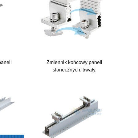
paneli
Zmiennik końcowy paneli
słonecznych: trwały,
wszechstronny i łatwy w montażu