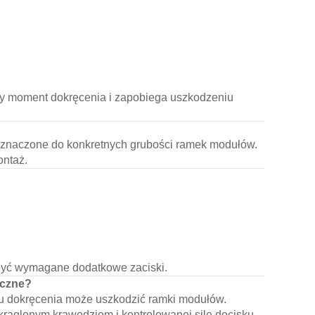
y moment dokręcenia i zapobiega uszkodzeniu
rzeznaczone do konkretnych grubości ramek modułów.
ontaż.
być wymagane dodatkowe zaciski.
iczne?
u dokręcenia może uszkodzić ramki modułów.
okrąglonym krawędziom i kontrolowanej sile docisku.