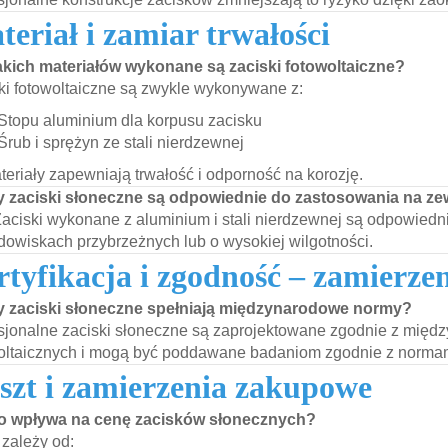
teriał i zamiar trwałości
jakich materiałów wykonane są zaciski fotowoltaiczne?
ki fotowoltaiczne są zwykle wykonywane z:
Stopu aluminium dla korpusu zacisku
Śrub i sprężyn ze stali nierdzewnej
teriały zapewniają trwałość i odporność na korozję.
y zaciski słoneczne są odpowiednie do zastosowania na z
Zaciski wykonane z aluminium i stali nierdzewnej są odpowiedn
dowiskach przybrzeżnych lub o wysokiej wilgotności.
rtyfikacja i zgodność – zamierze
y zaciski słoneczne spełniają międzynarodowe normy?
sjonalne zaciski słoneczne są zaprojektowane zgodnie z mi
oltaicznych i mogą być poddawane badaniom zgodnie z normam
szt i zamierzenia zakupowe
Co wpływa na cenę zacisków słonecznych?
zależy od: