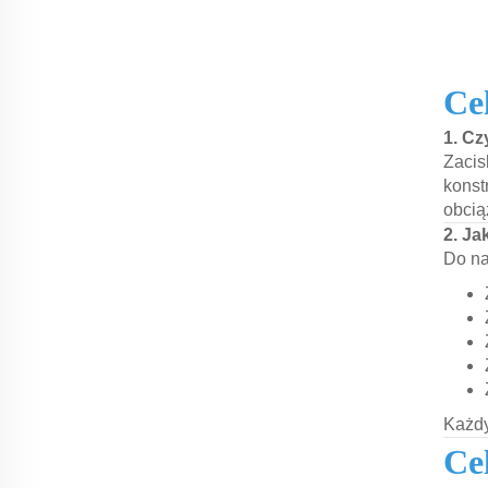
Ce
1. Cz
Zacis
konst
obcią
2. Ja
Do na
Każdy
Ce