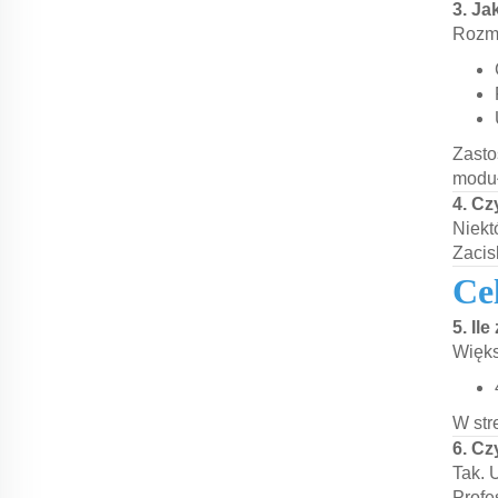
3. Ja
Rozmi
Zasto
modu
4. Cz
Niekt
Zacis
Ce
5. Il
Więk
W str
6. Cz
Tak. 
Profe