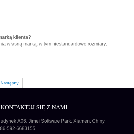
arką klienta?
ania własną marką, w tym niestandardowe rozmiary,
Następny
SKONTAKTUJ SIĘ Z NAMI
udynek A06, Jimei Software Park, Xiamen, Chiny
86-592-6683155