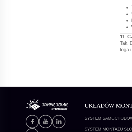
11. C
Tak. 
loga 
UKŁADÓW MON
DLA ENERGII SŁ
SYSTEM SAMOCHODOW
SŁONECZNYM
SYSTEM MONTAŻU SŁ