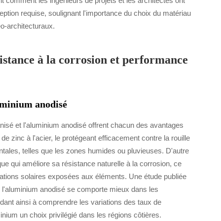
comment les ingénieurs de projets et les architectes ont
nception requise, soulignant l'importance du choix du matériau
o-architecturaux.
sistance à la corrosion et performance
luminium anodisé
lvanisé et l'aluminium anodisé offrent chacun des avantages
e zinc à l'acier, le protégeant efficacement contre la rouille
ntales, telles que les zones humides ou pluvieuses. D'autre
que qui améliore sa résistance naturelle à la corrosion, ce
tallations solaires exposées aux éléments. Une étude publiée
 l'aluminium anodisé se comporte mieux dans les
idant ainsi à comprendre les variations des taux de
minium un choix privilégié dans les régions côtières.