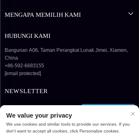
MENGAPA MEMILIH KAMI
HUBUNGI KAMI
Bangunan A06, Taman Perangkat Lunak Jimei, Xiamen,
China
+86-592-6683155
[email protected]
NEWSLETTER
BERLANGGANAN
We value your privacy
We use cookies and similar tools to provide our services. If you
HAK CIPTA © 2025-2026 FUJIAN SUPER
don't want to accept all cookies, click Personalize cookies.
SOLAR ENERGY TECHNOLOGY CO., LTD.