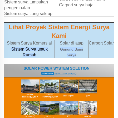
Sistem surya tumpukan
Carport surya baja
pengempalan
Sistem surya tiang sekrup
Lihat Proyek Sistem Energi Surya
Kami
Sistem Surya Komersial
Solar di atap
Carport Solar
Sistem Surya untuk
Gunung Bumi
Rumah
Surya