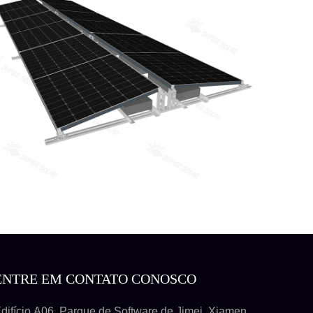
ENTRE EM CONTATO CONOSCO
difício A06, Parque de Software de Jimei, Xiamen,