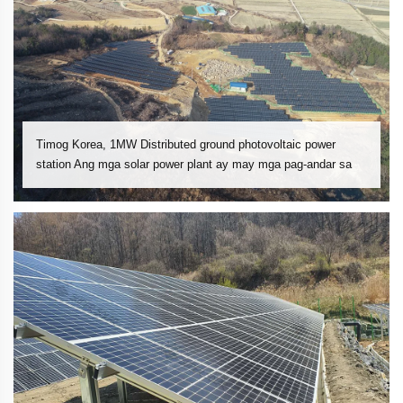
Timog Korea, 1MW Distributed ground photovoltaic power
station Ang mga solar power plant ay may mga pag-andar sa
mga solar power plant na may mga pag-andar sa mga solar
power plant