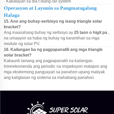
· Kakatayan sa iba’t ibang rail system
Operasyon at Layunin sa Pangmatagalang
Halaga
15. Ano ang buhay-serbisyo ng isang triangle solar
bracket?
Ang inaasahang buhay ng serbisyo ay
25 taon o higit pa
,
na umaayon sa haba ng buhay ng karamihan sa mga
module ng solar PV.
16. Kailangan ba ng pagpapanatili ang mga triangle
solar bracket?
Kakaunti lamang ang pagpapanatili na kailangan.
Inirerekomenda ang periodic na inspeksyon matapos ang
mga ekstremong pangyayari sa panahon upang matiyak
ang kaligtasan ng sistema sa mahabang panahon.