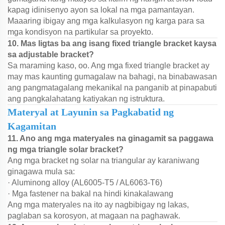
kapag idinisenyo ayon sa lokal na mga pamantayan.
Maaaring ibigay ang mga kalkulasyon ng karga para sa
mga kondisyon na partikular sa proyekto.
10. Mas ligtas ba ang isang fixed triangle bracket kaysa
sa adjustable bracket?
Sa maraming kaso, oo. Ang mga fixed triangle bracket ay
may mas kaunting gumagalaw na bahagi, na binabawasan
ang pangmatagalang mekanikal na panganib at pinapabuti
ang pangkalahatang katiyakan ng istruktura.
Materyal at Layunin sa Pagkabatid ng
Kagamitan
11. Ano ang mga materyales na ginagamit sa paggawa
ng mga triangle solar bracket?
Ang mga bracket ng solar na triangular ay karaniwang
ginagawa mula sa:
· Aluminong alloy (AL6005-T5 / AL6063-T6)
· Mga fastener na bakal na hindi kinakalawang
Ang mga materyales na ito ay nagbibigay ng lakas,
paglaban sa korosyon, at magaan na paghawak.