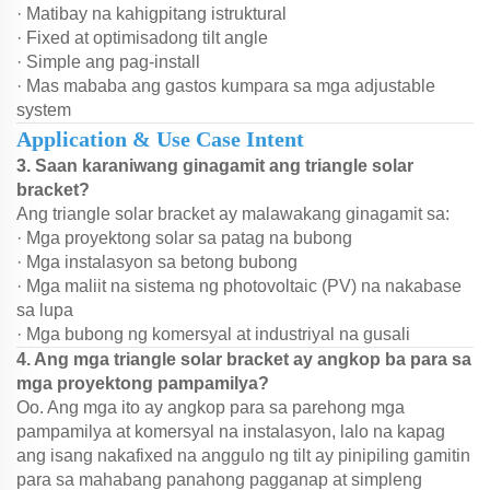
· Matibay na kahigpitang istruktural
· Fixed at optimisadong tilt angle
· Simple ang pag-install
· Mas mababa ang gastos kumpara sa mga adjustable
system
Application & Use Case Intent
3. Saan karaniwang ginagamit ang triangle solar
bracket?
Ang triangle solar bracket ay malawakang ginagamit sa:
· Mga proyektong solar sa patag na bubong
· Mga instalasyon sa betong bubong
· Mga maliit na sistema ng photovoltaic (PV) na nakabase
sa lupa
· Mga bubong ng komersyal at industriyal na gusali
4. Ang mga triangle solar bracket ay angkop ba para sa
mga proyektong pampamilya?
Oo. Ang mga ito ay angkop para sa parehong mga
pampamilya at komersyal na instalasyon, lalo na kapag
ang isang nakafixed na anggulo ng tilt ay pinipiling gamitin
para sa mahabang panahong pagganap at simpleng