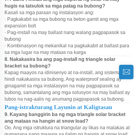
hugis na tatsulok sa mga patag na bubong?
Kasali sa mga paraan ng instalasyon ang:
· Pagkakabit sa mga bubong na beton gamit ang mga
expansion bolt
· Pag-install na may ballast nang walang pagpapasok sa
bubong
· Kombinasyon ng mekanikal na pagkakabit at ballast para
sa mga lugar na may mataas na karga
8. Nakakasira ba ang pag-install ng triangle solar
bracket sa bubong?
Kapag maayos na idinisenyo at na-install, ang sistema ay
hindi nakakasira sa bubong. Ang waterproof sealing ay
ginagamit sa mga instalasyon na may pagpapasok sa
bubong, samantalang ang mga solusyon na may ballast ay
lubos na nag-aalis ng anumang pagpapasok sa bubong.
Pang-istrakturang Layunin at Kaligtasan
9. Kayang banggirin ba ng mga triangle solar bracket
ang mataas na hangin at snow load?
Oo. Ang mga istruktura na triangular ay likas na malakas at
gumagana nang maayos sa ilalim ng hangin at snow load