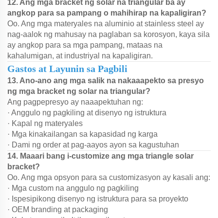
12. Ang mga bracket ng solar na triangular ba ay
angkop para sa pampang o mahihirap na kapaligiran?
Oo. Ang mga materyales na aluminio at stainless steel ay
nag-aalok ng mahusay na paglaban sa korosyon, kaya sila
ay angkop para sa mga pampang, mataas na
kahalumigan, at industriyal na kapaligiran.
Gastos at Layunin sa Pagbili
13. Ano-ano ang mga salik na nakaaapekto sa presyo
ng mga bracket ng solar na triangular?
Ang pagpepresyo ay naaapektuhan ng:
· Anggulo ng pagkiling at disenyo ng istruktura
· Kapal ng materyales
· Mga kinakailangan sa kapasidad ng karga
· Dami ng order at pag-aayos ayon sa kagustuhan
14. Maaari bang i-customize ang mga triangle solar
bracket?
Oo. Ang mga opsyon para sa customizasyon ay kasali ang:
· Mga custom na anggulo ng pagkiling
· Ispesipikong disenyo ng istruktura para sa proyekto
· OEM branding at packaging