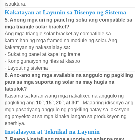
istruktura.
Kakatayan at Layunin sa Disenyo ng Sistema
5. Anong mga uri ng panel ng solar ang compatible sa
mga triangle solar bracket?
Ang mga triangle solar bracket ay compatible sa
karamihan ng mga framed na module ng solar. Ang
kakatayan ay nakasalalay sa:
· Sukat ng panel at kapal ng frame
· Konpigurasyon ng riles at klastro
· Layout ng sistema
6. Ano-ano ang mga available na anggulo ng pagkiling
para sa mga suporta ng solar na may hugis na
tatsulok?
Kasama sa karaniwang mga nakafixed na anggulo ng
pagkiling ang
10°, 15°, 20°, at 30°
. Maaaring idisenyo ang
mga pasadyang anggulo ng pagkiling batay sa lokasyon
ng proyekto at sa mga kinakailangan sa produksyon ng
enerhiya.
Instalasyon at Teknikal na Layunin
7. Paano i-install ang mga suporta ng solar na may