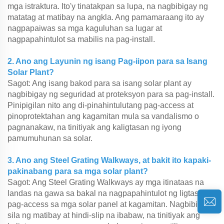
mga istraktura. Ito'y tinatakpan sa lupa, na nagbibigay ng
matatag at matibay na angkla. Ang pamamaraang ito ay
nagpapaiwas sa mga kaguluhan sa lugar at
nagpapahintulot sa mabilis na pag-install.
2. Ano ang Layunin ng isang Pag-iipon para sa Isang
Solar Plant?
Sagot: Ang isang bakod para sa isang solar plant ay
nagbibigay ng seguridad at proteksyon para sa pag-install.
Pinipigilan nito ang di-pinahintulutang pag-access at
pinoprotektahan ang kagamitan mula sa vandalismo o
pagnanakaw, na tinitiyak ang kaligtasan ng iyong
pamumuhunan sa solar.
3. Ano ang Steel Grating Walkways, at bakit ito kapaki-
pakinabang para sa mga solar plant?
Sagot: Ang Steel Grating Walkways ay mga itinataas na
landas na gawa sa bakal na nagpapahintulot ng ligtas na
pag-access sa mga solar panel at kagamitan. Nagbibigay
sila ng matibay at hindi-slip na ibabaw, na tinitiyak ang