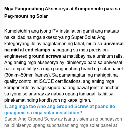
Mga Pangunahing Aksesorya at Komponente para sa
Pag-mount ng Solar
Kumpletuhin ang iyong PV installation gamit ang mataas
na kalidad na mga aksesorya ng Super Solar. Ang
kategoryang ito ay naglalaman ng lahat, mula sa
universal
na mid at end clamps
hanggang sa mga precision-
engineered
ground screws
at matitibay na aluminum rails.
Ang aming mga aksesorya ay idinisenyo para sa universal
na compatibility sa mga pangunahing brand ng solar panel
(30mm–50mm frames). Sa pamamagitan ng mahigpit na
quality control at ISO/CE certifications, ang aming mga
komponente ay nagsisiguro na ang bawat joint at anchor
sa iyong solar array ay nabuo upang tumagal, kahit sa
pinakamatinding kondisyon ng kapaligiran.
1. ang mga tao Ano ang Ground Screw, at paano ito
ginagamit sa mga solar installation?
Sagot: Ang Ground Screw ay isang sistema ng pundasyon
na idinisenyo upang suportahan ang mga solar panel at