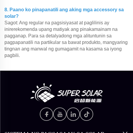
8. Paano ko pinapanatili ang aking mga accessory sa
solar?
Sagot: Ang regular na pagsisiyasat at paglilinis ay
inirerekomenda upang matiyak ang pinakamainam na
pagganap. Para sa detalyadong mga alituntunin sa
pagpapanatili na partikular sa bawat produkto, mangyaring
tingnan ang manwal ng gumagamit na kasama sa iyong
pagbili.