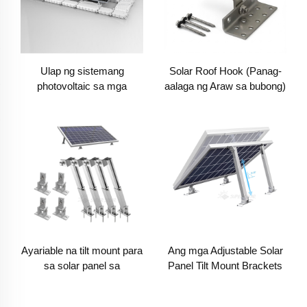
Solar Roof Hook (Panag-
Ulap ng sistemang
aalaga ng Araw sa bubong)
photovoltaic sa mga
lawa/tae
Ayariable na tilt mount para
Ang mga Adjustable Solar
sa solar panel sa
Panel Tilt Mount Brackets
lupa/bubong/yarda