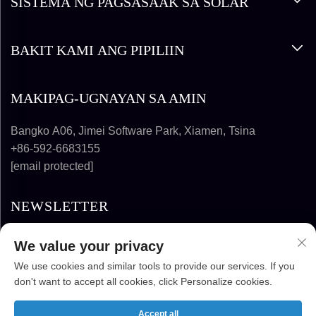
SISTEMA NG PAGSASAAK SA SOLAR
BAKIT KAMI ANG PIPILIIN
MAKIPAG-UGNAYAN SA AMIN
Bangko A06, Jimei Software Park, Xiamen, Tsina
+86-592-6683155
[email protected]
NEWSLETTER
We value your privacy
MAG-SUBSCRIBE
We use cookies and similar tools to provide our services. If you
don't want to accept all cookies, click Personalize cookies.
COPYRIGHT © 2025-2026 FUJIAN SUPER
SOLAR ENERGY TECHNOLOGY CO., LTD.
Accept all