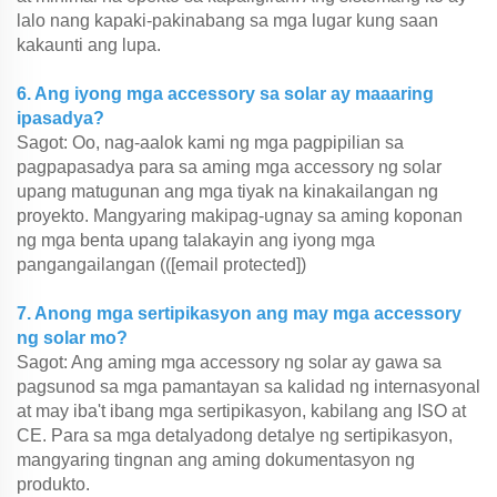
lalo nang kapaki-pakinabang sa mga lugar kung saan
kakaunti ang lupa.
6. Ang iyong mga accessory sa solar ay maaaring
ipasadya?
Sagot: Oo, nag-aalok kami ng mga pagpipilian sa
pagpapasadya para sa aming mga accessory ng solar
upang matugunan ang mga tiyak na kinakailangan ng
proyekto. Mangyaring makipag-ugnay sa aming koponan
ng mga benta upang talakayin ang iyong mga
pangangailangan ((
[email protected]
)
7. Anong mga sertipikasyon ang may mga accessory
ng solar mo?
Sagot: Ang aming mga accessory ng solar ay gawa sa
pagsunod sa mga pamantayan sa kalidad ng internasyonal
at may iba't ibang mga sertipikasyon, kabilang ang ISO at
CE. Para sa mga detalyadong detalye ng sertipikasyon,
mangyaring tingnan ang aming dokumentasyon ng
produkto.