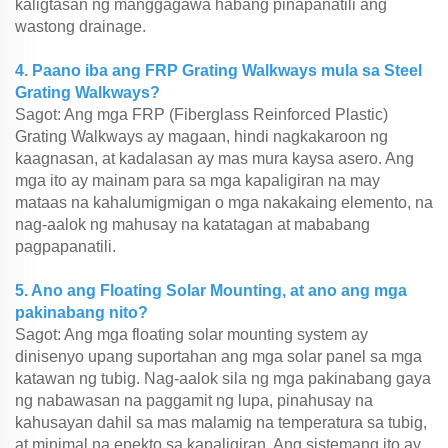
kaligtasan ng manggagawa habang pinapanatili ang
wastong drainage.
4. Paano iba ang FRP Grating Walkways mula sa Steel
Grating Walkways?
Sagot: Ang mga FRP (Fiberglass Reinforced Plastic)
Grating Walkways ay magaan, hindi nagkakaroon ng
kaagnasan, at kadalasan ay mas mura kaysa asero. Ang
mga ito ay mainam para sa mga kapaligiran na may
mataas na kahalumigmigan o mga nakakaing elemento, na
nag-aalok ng mahusay na katatagan at mababang
pagpapanatili.
5. Ano ang Floating Solar Mounting, at ano ang mga
pakinabang nito?
Sagot: Ang mga floating solar mounting system ay
dinisenyo upang suportahan ang mga solar panel sa mga
katawan ng tubig. Nag-aalok sila ng mga pakinabang gaya
ng nabawasan na paggamit ng lupa, pinahusay na
kahusayan dahil sa mas malamig na temperatura sa tubig,
at minimal na epekto sa kapaligiran. Ang sistemang ito ay