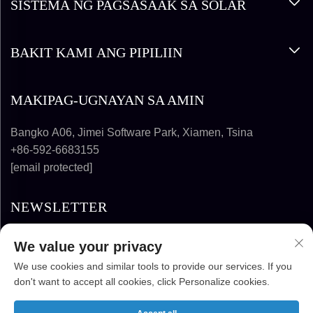
SISTEMA NG PAGSASAAK SA SOLAR
BAKIT KAMI ANG PIPILIIN
MAKIPAG-UGNAYAN SA AMIN
Bangko A06, Jimei Software Park, Xiamen, Tsina
+86-592-6683155
[email protected]
NEWSLETTER
We value your privacy
MAG-SUBSCRIBE
We use cookies and similar tools to provide our services. If you
don't want to accept all cookies, click Personalize cookies.
COPYRIGHT © 2025-2026 FUJIAN SUPER
SOLAR ENERGY TECHNOLOGY CO., LTD.