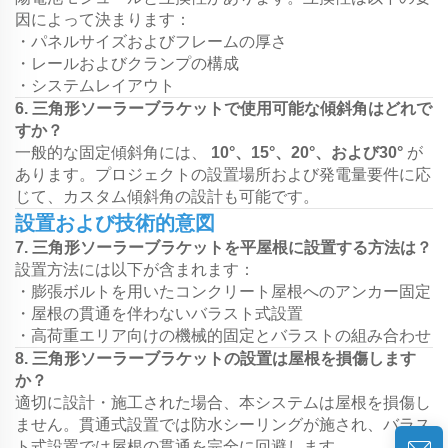
因によって決まります：
・パネルサイズおよびフレームの厚さ
・レールおよびクランプの構成
・システムレイアウト
6. 三角形ソーラーブラケットで使用可能な傾斜角はどれで
すか？
一般的な固定傾斜角には、
10°、15°、20°、および30°
が
あります。プロジェクトの設置場所および発電量要件に応
じて、カスタム傾斜角の設計も可能です。
設置および技術的意図
7. 三角形ソーラーブラケットを平屋根に設置する方法は？
設置方法には以下が含まれます：
・膨張ボルトを用いたコンクリート屋根へのアンカー固定
・屋根の貫通を伴わないバラスト式設置
・高荷重エリア向けの機械的固定とバラストの組み合わせ
8. 三角形ソーラーブラケットの設置は屋根を損傷します
か？
適切に設計・施工された場合、本システムは屋根を損傷し
ません。貫通式設置では防水シーリングが施され、バラス
ト式設置では屋根の貫通を完全に回避します。