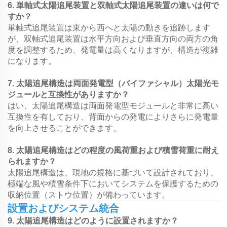
6. 単軸式太陽追尾装置と双軸式太陽追尾装置の違いは何で
すか？
単軸式追尾装置は東から西へと太陽の動きを追跡します
が、双軸式追尾装置は水平方向および垂直方向の両方の角
度を調整するため、発電量は高くなりますが、構造が複雑
になります。
7. 太陽追尾構造は両面発電型（バイファシャル）太陽光モ
ジュールと互換性がありますか？
はい、太陽追尾構造は両面発電型モジュールと非常に高い
互換性を有しており、背面からの発電によりさらに発電量
を向上させることができます。
8. 太陽追尾構造はどの程度の風荷重および積雪荷重に耐え
られますか？
太陽追尾構造は、現地の規格に基づいて設計されており、
極端な風や積雪条件下においてシステムを保護するための
収納位置（ストウ位置）が備わっています。
設置およびシステム統合
9. 太陽追尾構造はどのように設置されますか？