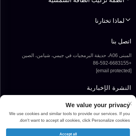
أنظمة تركيب الطاقة الشمسية
لماذا تختارنا
اتصل بنا
المبنى A06، حديقة البرمجيات في جيمي، شيامن، الصين
+86-592-6683155
[email protected]
النشرة الإخبارية
We value your privacy
الاشتراك
We use cookies and similar tools to provide our services. If you
don't want to accept all cookies, click Personalize cookies.
حقوق الطبع والنشر © 2025-2026 شركة FUJIAN
SUPER SOLAR ENERGY TECHNOLOGY CO.,
Accept all