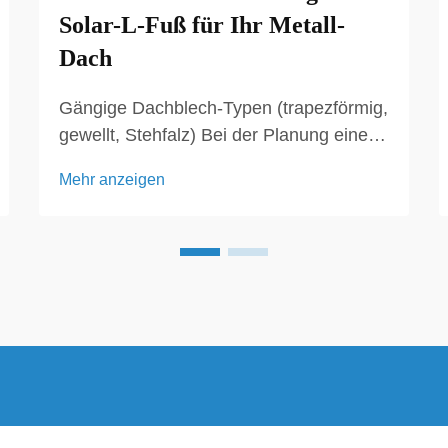
Solar-L-Fuß für Ihr Metall-
Dach
Gängige Dachblech-Typen (trapezförmig,
gewellt, Stehfalz) Bei der Planung eines
Solarbefestigungssystems für ein Metall-
Mehr anzeigen
Dachprojekt ist das Verständnis des
Dachblechprofils entscheidend.
Trapezförmige, gewellte und Stehfalz-
Dächer weisen jeweils ein einzigartiges
Desig...