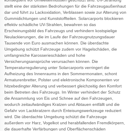
stellt eine der stärksten Bedrohungen für die Fahrzeugaußenhaut
dar und führt zu Lackoxidation, Verblassen sowie zur Alterung von
Gummidichtungen und Kunststoffteilen. Solarcarports blockieren
effektiv schädliche UV-Strahlen, bewahren so das
Erscheinungsbild des Fahrzeugs und verhindern kostspielige
Neulackierungen, die im Laufe der Fahrzeugnutzungsdauer
Tausende von Euro ausmachen können. Die überdachte
Umgebung schützt Fahrzeuge zudem vor Hagelschäden, die
umfangreiche Karosserieschäden und hohe
Versicherungsansprüche verursachen können. Die
Temperaturregulierung unter Solarcarports verringert die
Aufheizung des Innenraums in den Sommermonaten, schont
Armaturenbretter, Polster und elektronische Komponenten vor
hitzebedingter Alterung und verbessert gleichzeitig den Komfort
beim Betreten des Fahrzeugs. Im Winter verhindert der Schutz
die Ansammlung von Eis und Schnee auf den Fahrzeugen,
wodurch zeitaufwändiges Kratzen und Abtauen entfällt und die
Gefahr von Lackkratzern durch Enteisungswerkzeuge reduziert
wird. Die überdachte Umgebung schützt die Fahrzeuge
außerdem vor Harz, Vogelkot und herabfallenden Fremdkörpern,
die dauerhafte Verfärbungen und Oberflächenschäden