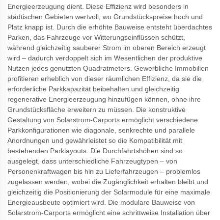
Energieerzeugung dient. Diese Effizienz wird besonders in
städtischen Gebieten wertvoll, wo Grundstückspreise hoch und
Platz knapp ist. Durch die erhöhte Bauweise entsteht überdachtes
Parken, das Fahrzeuge vor Witterungseinflüssen schützt,
während gleichzeitig sauberer Strom im oberen Bereich erzeugt
wird – dadurch verdoppelt sich im Wesentlichen der produktive
Nutzen jedes genutzten Quadratmeters. Gewerbliche Immobilien
profitieren erheblich von dieser räumlichen Effizienz, da sie die
erforderliche Parkkapazität beibehalten und gleichzeitig
regenerative Energieerzeugung hinzufügen können, ohne ihre
Grundstücksfläche erweitern zu müssen. Die konstruktive
Gestaltung von Solarstrom-Carports ermöglicht verschiedene
Parkkonfigurationen wie diagonale, senkrechte und parallele
Anordnungen und gewährleistet so die Kompatibilität mit
bestehenden Parklayouts. Die Durchfahrtshöhen sind so
ausgelegt, dass unterschiedliche Fahrzeugtypen – von
Personenkraftwagen bis hin zu Lieferfahrzeugen – problemlos
zugelassen werden, wobei die Zugänglichkeit erhalten bleibt und
gleichzeitig die Positionierung der Solarmodule für eine maximale
Energieausbeute optimiert wird. Die modulare Bauweise von
Solarstrom-Carports ermöglicht eine schrittweise Installation über