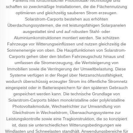
Parkens mit fortschrittlicher Photovoltaik-Technologie und
schaffen so zweckmäßige Installationen, die die Flächennutzung
optimieren und gleichzeitig sauberen Strom erzeugen.
Solarstrom-Carports bestehen aus erhöhten
Überdachungssystemen, die mit leistungsfähigen Solarpanelen
ausgestattet sind und auf robusten Stahl- oder
Aluminiumkonstruktionen montiert werden. Sie schützen
Fahrzeuge vor Witterungseinflüssen und nutzen gleichzeitig die
Sonnenenergie von oben. Die Hauptfunktionen von Solarstrom-
Carports gehen über den bloßen Fahrzeugschutz hinaus und
umfassen die Stromerzeugung, die Wertsteigerung von
Immobilien sowie die Verringerung der Umweltbelastung. Diese
Systeme verfügen in der Regel über Netzanschlussfähigkeit,
wodurch überschüssig erzeugter Strom ins öffentliche Stromnetz
eingespeist oder in Batteriespeichern für den späteren Gebrauch
gespeichert werden kann. Die technische Grundlage von
Solarstrom-Carports bilden monokristalline oder polykristalline
Photovoltaikmodule, Wechselrichter zur Umwandlung von
Gleichstrom in Wechselstrom, Überwachungssysteme zur
Leistungskontrolle sowie eine Tragkonstruktion, die so konzipiert
ist, dass sie unterschiedlichen Witterungsbedingungen wie
Windlasten und Schneelasten standhält. Anwendungsbereiche für