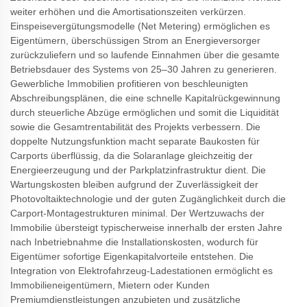
weiter erhöhen und die Amortisationszeiten verkürzen.
Einspeisevergütungsmodelle (Net Metering) ermöglichen es
Eigentümern, überschüssigen Strom an Energieversorger
zurückzuliefern und so laufende Einnahmen über die gesamte
Betriebsdauer des Systems von 25–30 Jahren zu generieren.
Gewerbliche Immobilien profitieren von beschleunigten
Abschreibungsplänen, die eine schnelle Kapitalrückgewinnung
durch steuerliche Abzüge ermöglichen und somit die Liquidität
sowie die Gesamtrentabilität des Projekts verbessern. Die
doppelte Nutzungsfunktion macht separate Baukosten für
Carports überflüssig, da die Solaranlage gleichzeitig der
Energieerzeugung und der Parkplatzinfrastruktur dient. Die
Wartungskosten bleiben aufgrund der Zuverlässigkeit der
Photovoltaiktechnologie und der guten Zugänglichkeit durch die
Carport-Montagestrukturen minimal. Der Wertzuwachs der
Immobilie übersteigt typischerweise innerhalb der ersten Jahre
nach Inbetriebnahme die Installationskosten, wodurch für
Eigentümer sofortige Eigenkapitalvorteile entstehen. Die
Integration von Elektrofahrzeug-Ladestationen ermöglicht es
Immobilieneigentümern, Mietern oder Kunden
Premiumdienstleistungen anzubieten und zusätzliche