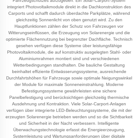
Fahrzeugschutzes aufzugeben. Ein Solar-Carport-System
integriert Photovoltaikmodule direkt in die Dachkonstruktion des
Carports und schafft dadurch überdachte Parkplätze, während
gleichzeitig Sonnenlicht von oben genutzt wird. Zu den
Hauptfunktionen zählen der Schutz von Fahrzeugen vor
Witterungseinflüssen, die Erzeugung von Solarenergie und die
optimierte Flächennutzung bei begrenzter Dachfläche. Technisch
gesehen verfügen diese Systeme über leistungsfähige
Photovoltaikmodule, die auf konstruktiv ausgelegten Stahl- oder
Aluminiumrahmen montiert sind und verschiedenen
Wetterbedingungen standhalten. Die bauliche Gestaltung
beinhaltet effiziente Entwässerungssysteme, ausreichende
Durchfahrtshöhen für Fahrzeuge sowie optimale Neigungswinkel
der Module für maximale Sonneneinstrahlung. Moderne
Befestigungssysteme gewährleisten eine sichere
Panelbefestigung und berücksichtigen gleichzeitig thermische
Ausdehnung und Kontraktion. Viele Solar-Carport-Anlagen
verfügen über integrierte LED-Beleuchtungssysteme, die mit der
erzeugten Solarenergie betrieben werden und so die Sichtbarkeit
und Sicherheit in der Nacht verbessern. Intelligente
Überwachungstechnologie erfasst die Energieerzeugung,
Systemleistung und Wartungsanforderungen über digitale