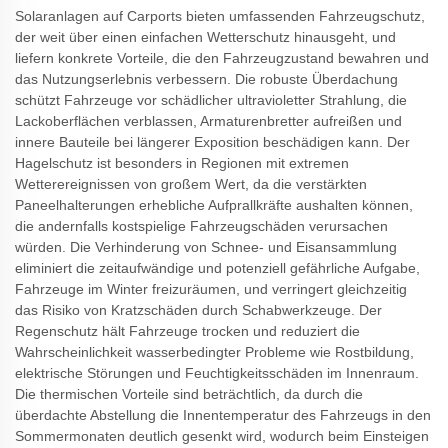
Solaranlagen auf Carports bieten umfassenden Fahrzeugschutz,
der weit über einen einfachen Wetterschutz hinausgeht, und
liefern konkrete Vorteile, die den Fahrzeugzustand bewahren und
das Nutzungserlebnis verbessern. Die robuste Überdachung
schützt Fahrzeuge vor schädlicher ultravioletter Strahlung, die
Lackoberflächen verblassen, Armaturenbretter aufreißen und
innere Bauteile bei längerer Exposition beschädigen kann. Der
Hagelschutz ist besonders in Regionen mit extremen
Wetterereignissen von großem Wert, da die verstärkten
Paneelhalterungen erhebliche Aufprallkräfte aushalten können,
die andernfalls kostspielige Fahrzeugschäden verursachen
würden. Die Verhinderung von Schnee- und Eisansammlung
eliminiert die zeitaufwändige und potenziell gefährliche Aufgabe,
Fahrzeuge im Winter freizuräumen, und verringert gleichzeitig
das Risiko von Kratzschäden durch Schabwerkzeuge. Der
Regenschutz hält Fahrzeuge trocken und reduziert die
Wahrscheinlichkeit wasserbedingter Probleme wie Rostbildung,
elektrische Störungen und Feuchtigkeitsschäden im Innenraum.
Die thermischen Vorteile sind beträchtlich, da durch die
überdachte Abstellung die Innentemperatur des Fahrzeugs in den
Sommermonaten deutlich gesenkt wird, wodurch beim Einsteigen