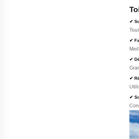
To
✔
So
Tous
✔
Fa
Meil
✔
Dé
Gran
✔
Ré
Util
✔
So
Conc