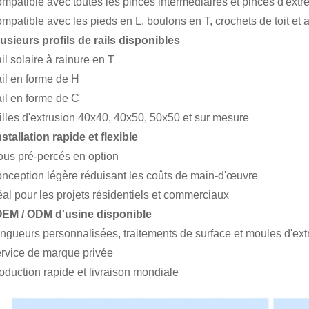
mpatible avec toutes les pinces intermédiaires et pinces d'extr
mpatible avec les pieds en L, boulons en T, crochets de toit et 
usieurs profils de rails disponibles
il solaire à rainure en T
il en forme de H
il en forme de C
illes d'extrusion 40x40, 40x50, 50x50 et sur mesure
nstallation rapide et flexible
ous pré-percés en option
nception légère réduisant les coûts de main-d'œuvre
éal pour les projets résidentiels et commerciaux
EM / ODM d'usine disponible
ngueurs personnalisées, traitements de surface et moules d'ext
rvice de marque privée
oduction rapide et livraison mondiale