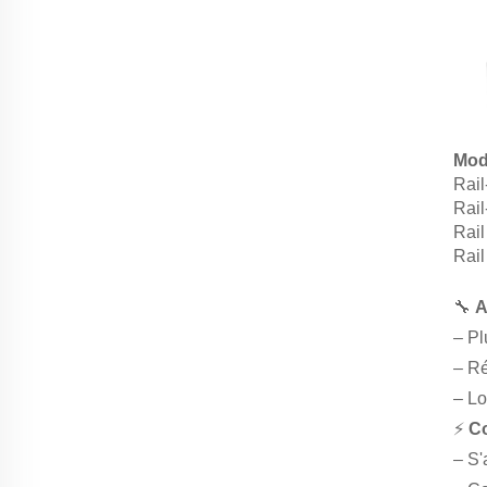
Mod
Rai
Rai
Rail
Rail
🔧
A
– Pl
– Ré
– Lo
⚡
Co
– S'