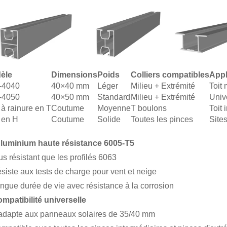
èle
Dimensions
Poids
Colliers compatibles
Appl
l-4040
40×40 mm
Léger
Milieu + Extrémité
Toit 
l-4050
40×50 mm
Standard
Milieu + Extrémité
Univ
 à rainure en T
Coutume
Moyenne
T boulons
Toit 
 en H
Coutume
Solide
Toutes les pinces
Site
luminium haute résistance 6005-T5
us résistant que les profilés 6063
siste aux tests de charge pour vent et neige
ngue durée de vie avec résistance à la corrosion
mpatibilité universelle
adapte aux panneaux solaires de 35/40 mm