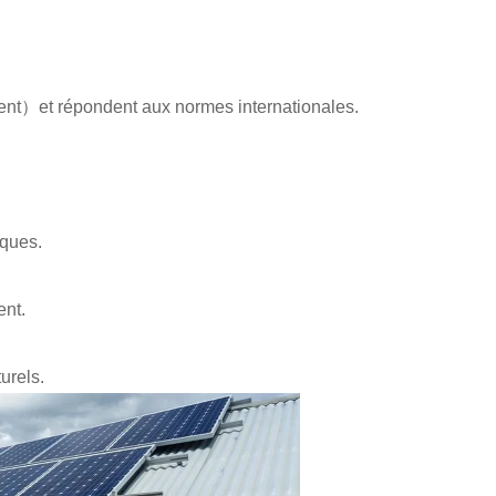
ent）et répondent aux normes internationales.
iques.
ent.
turels.