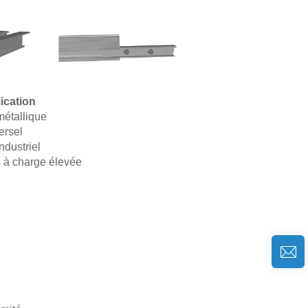
ication
métallique
ersel
industriel
s à charge élevée