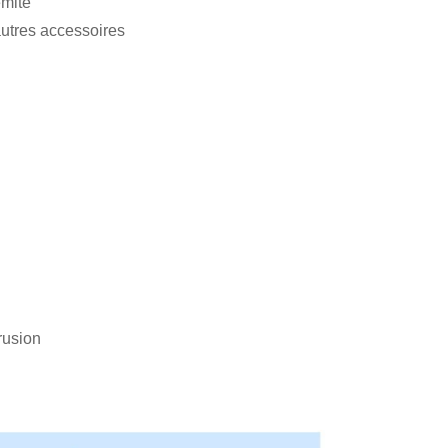
émité
autres accessoires
rusion