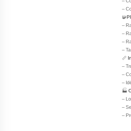
– Co
– Co
🧩
Pl
– Ra
– Ra
– Ra
– Ta
📏
I
– Tr
– Co
– Id
🏭
O
– Lo
– Se
– Pr