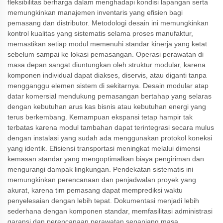
fleksibilitas berharga dalam menghadapi kondisi lapangan serta
memungkinkan manajemen inventaris yang efisien bagi
pemasang dan distributor. Metodologi desain ini memungkinkan
kontrol kualitas yang sistematis selama proses manufaktur,
memastikan setiap modul memenuhi standar kinerja yang ketat
sebelum sampai ke lokasi pemasangan. Operasi perawatan di
masa depan sangat diuntungkan oleh struktur modular, karena
komponen individual dapat diakses, diservis, atau diganti tanpa
mengganggu elemen sistem di sekitarnya. Desain modular atap
datar komersial mendukung pemasangan bertahap yang selaras
dengan kebutuhan arus kas bisnis atau kebutuhan energi yang
terus berkembang. Kemampuan ekspansi tetap hampir tak
terbatas karena modul tambahan dapat terintegrasi secara mulus
dengan instalasi yang sudah ada menggunakan protokol koneksi
yang identik. Efisiensi transportasi meningkat melalui dimensi
kemasan standar yang mengoptimalkan biaya pengiriman dan
mengurangi dampak lingkungan. Pendekatan sistematis ini
memungkinkan perencanaan dan penjadwalan proyek yang
akurat, karena tim pemasang dapat memprediksi waktu
penyelesaian dengan lebih tepat. Dokumentasi menjadi lebih
sederhana dengan komponen standar, memfasilitasi administrasi
garansi dan perencanaan perawatan sepanjang masa