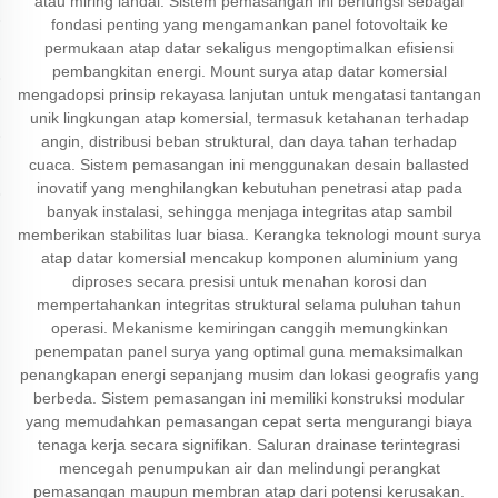
atau miring landai. Sistem pemasangan ini berfungsi sebagai
fondasi penting yang mengamankan panel fotovoltaik ke
permukaan atap datar sekaligus mengoptimalkan efisiensi
pembangkitan energi. Mount surya atap datar komersial
mengadopsi prinsip rekayasa lanjutan untuk mengatasi tantangan
unik lingkungan atap komersial, termasuk ketahanan terhadap
angin, distribusi beban struktural, dan daya tahan terhadap
cuaca. Sistem pemasangan ini menggunakan desain ballasted
inovatif yang menghilangkan kebutuhan penetrasi atap pada
banyak instalasi, sehingga menjaga integritas atap sambil
memberikan stabilitas luar biasa. Kerangka teknologi mount surya
atap datar komersial mencakup komponen aluminium yang
diproses secara presisi untuk menahan korosi dan
mempertahankan integritas struktural selama puluhan tahun
operasi. Mekanisme kemiringan canggih memungkinkan
penempatan panel surya yang optimal guna memaksimalkan
penangkapan energi sepanjang musim dan lokasi geografis yang
berbeda. Sistem pemasangan ini memiliki konstruksi modular
yang memudahkan pemasangan cepat serta mengurangi biaya
tenaga kerja secara signifikan. Saluran drainase terintegrasi
mencegah penumpukan air dan melindungi perangkat
pemasangan maupun membran atap dari potensi kerusakan.