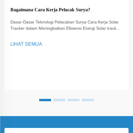
Bagaimana Cara Kerja Pelacak Surya?
Dasar-Dasar Teknologi Pelacakan Surya Cara Kerja Solar
Tracker dalam Meningkatkan Efisiensi Energi Solar tracker
memainkan peran penting dalam meningkatkan efisiensi
sistem energi surya. Alat ini bekerja dengan menyesuaikan
LIHAT SEMUA
orientasi panel surya sepanjang hari...