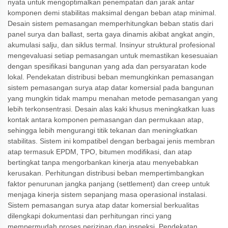
nyata untuk mengoptimalkan penempatan dan jarak antar
komponen demi stabilitas maksimal dengan beban atap minimal.
Desain sistem pemasangan memperhitungkan beban statis dari
panel surya dan ballast, serta gaya dinamis akibat angkat angin,
akumulasi salju, dan siklus termal. Insinyur struktural profesional
mengevaluasi setiap pemasangan untuk memastikan kesesuaian
dengan spesifikasi bangunan yang ada dan persyaratan kode
lokal. Pendekatan distribusi beban memungkinkan pemasangan
sistem pemasangan surya atap datar komersial pada bangunan
yang mungkin tidak mampu menahan metode pemasangan yang
lebih terkonsentrasi. Desain alas kaki khusus meningkatkan luas
kontak antara komponen pemasangan dan permukaan atap,
sehingga lebih mengurangi titik tekanan dan meningkatkan
stabilitas. Sistem ini kompatibel dengan berbagai jenis membran
atap termasuk EPDM, TPO, bitumen modifikasi, dan atap
bertingkat tanpa mengorbankan kinerja atau menyebabkan
kerusakan. Perhitungan distribusi beban mempertimbangkan
faktor penurunan jangka panjang (settlement) dan creep untuk
menjaga kinerja sistem sepanjang masa operasional instalasi.
Sistem pemasangan surya atap datar komersial berkualitas
dilengkapi dokumentasi dan perhitungan rinci yang
mempermudah proses perizinan dan inspeksi. Pendekatan