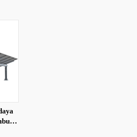
daya
mbu