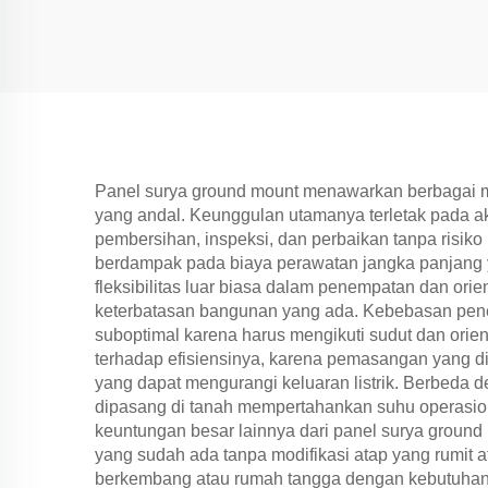
Panel surya ground mount menawarkan berbagai man
yang andal. Keunggulan utamanya terletak pada a
pembersihan, inspeksi, dan perbaikan tanpa risiko 
berdampak pada biaya perawatan jangka panjang ya
fleksibilitas luar biasa dalam penempatan dan or
keterbatasan bangunan yang ada. Kebebasan penem
suboptimal karena harus mengikuti sudut dan orie
terhadap efisiensinya, karena pemasangan yang dit
yang dapat mengurangi keluaran listrik. Berbeda
dipasang di tanah mempertahankan suhu operasion
keuntungan besar lainnya dari panel surya groun
yang sudah ada tanpa modifikasi atap yang rumit at
berkembang atau rumah tangga dengan kebutuhan 