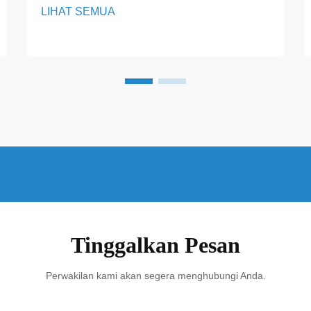
LIHAT SEMUA
yang sangat penting untuk
mengoptimalkan kinerja panel surya
dengan mengarahkannya ke matahari
sepanjang hari. Perangkat ini
memungkinkan panel surya...
Tinggalkan Pesan
Perwakilan kami akan segera menghubungi Anda.