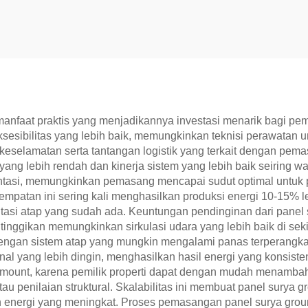
faat praktis yang menjadikannya investasi menarik bagi pemili
ksesibilitas yang lebih baik, memungkinkan teknisi perawata
keselamatan serta tantangan logistik yang terkait dengan pemas
ng lebih rendah dan kinerja sistem yang lebih baik seiring w
ientasi, memungkinkan pemasang mencapai sudut optimal untuk p
patan ini sering kali menghasilkan produksi energi 10-15% l
ntasi atap yang sudah ada. Keuntungan pendinginan dari panel
inggikan memungkinkan sirkulasi udara yang lebih baik di seki
 dengan sistem atap yang mungkin mengalami panas terperang
al yang lebih dingin, menghasilkan hasil energi yang konsist
d mount, karena pemilik properti dapat dengan mudah menamb
au penilaian struktural. Skalabilitas ini membuat panel surya 
energi yang meningkat. Proses pemasangan panel surya grou