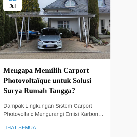
Jul
Se
Mengapa Memilih Carport
Men
Photovoltaïque untuk Solusi
Pem
Surya Rumah Tangga?
Efi
At
Dampak Lingkungan Sistem Carport
Photovoltaic Mengurangi Emisi Karbon
Perb
dengan Energi Surya Sistem carport
pem
LIHAT SEMUA
photovoltaic berperan penting dalam
biay