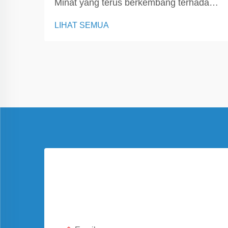
Minat yang terus berkembang terhadap
energi bersih sedang mengubah cara
LIHAT SEMUA
masyarakat memandang ruang-ruang
sehari-hari, dan salah satu solusi paling
serbaguna yang muncul saat ini adalah
Carport Solar. Berbeda dengan panel
tradisional yang dipasang hanya di atap,
C...