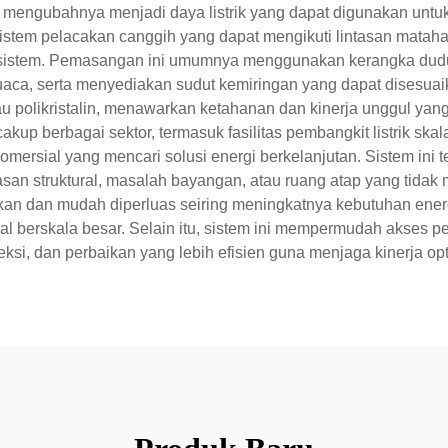
 mengubahnya menjadi daya listrik yang dapat digunakan untuk 
istem pelacakan canggih yang dapat mengikuti lintasan mata
 sistem. Pemasangan ini umumnya menggunakan kerangka duduk
uaca, serta menyediakan sudut kemiringan yang dapat disesuaik
u polikristalin, menawarkan ketahanan dan kinerja unggul yang
up berbagai sektor, termasuk fasilitas pembangkit listrik skala
ersial yang mencari solusi energi berkelanjutan. Sistem ini te
asan struktural, masalah bayangan, atau ruang atap yang tidak 
n dan mudah diperluas seiring meningkatnya kebutuhan energ
 berskala besar. Selain itu, sistem ini mempermudah akses 
si, dan perbaikan yang lebih efisien guna menjaga kinerja op