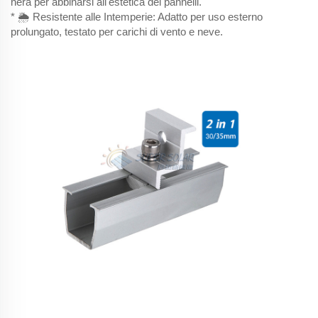
nera per abbinarsi all'estetica dei pannelli.
* 🌦️ Resistente alle Intemperie: Adatto per uso esterno
prolungato, testato per carichi di vento e neve.