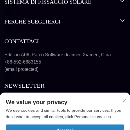
SISTEMA DI FISSAGGIO SOLARE
PERCHÉ SCEGLIERCI
CONTATTACI
Edificio A06, Parco Software di Jimei, Xiamen, Cina
+86-592-6683155
[email protected]
NEWSLETTER
We value your privacy
ISCRIVITI
We use cookies and similar tools to provide our services. If you
don't want to accept all cookies, click Personalize cookies.
DIRITTO D'AUTORE © 2025-2026 FUJIAN
SUPER SOLAR ENERGY TECHNOLOGY CO.,