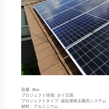
容量: 3kw
プロジェクト現場: タイ王国
プロジェクトタイプ: 波紋屋根太陽光システム
材料：アルミニウム