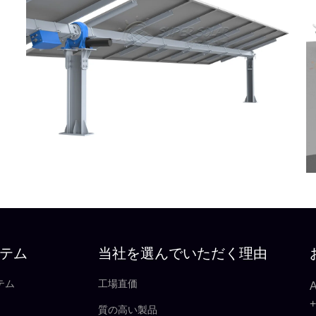
テム
当社を選んでいただく理由
テム
工場直価
+
質の高い製品