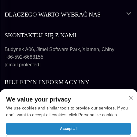
SŁONECZNEJ
DLACZEGO WARTO WYBRAĆ NAS
SKONTAKTUJ SIĘ Z NAMI
Budynek A06, Jimei Software Park, Xiamen, Chiny
+86-592-6683155
[email protected]
BIULETYN INFORMACYJNY
We value your privacy
SUBSKRYBUJ
We use cookies and similar tools to provide our services. If you
don't want to accept all cookies, click Personalize cookies.
PRAWA AUTORSKIE © 2025-2026 FUJIAN
SUPER SOLAR ENERGY TECHNOLOGY CO.,
Accept all
LTD. WSZELKIE PRAWA ZASTRZEŻONE