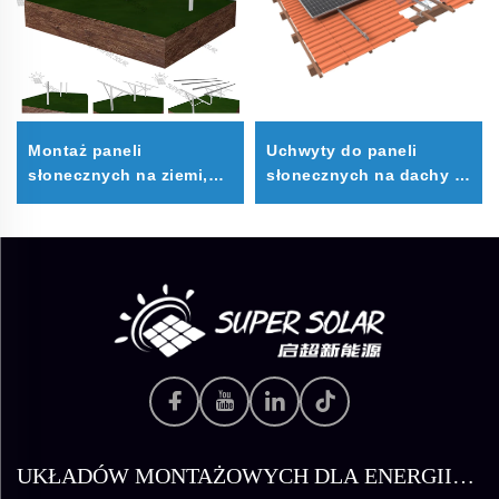
Montaż paneli
Uchwyty do paneli
słonecznych na ziemi,
słonecznych na dachy z
fundament palowy typu
dachówki
U, typu C
UKŁADÓW MONTAŻOWYCH DLA ENERGII