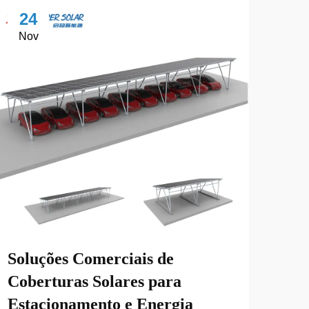
24
2
Nov
No
Soluções Comerciais de
Com
Coberturas Solares para
Cob
Estacionamento e Energia
Aut