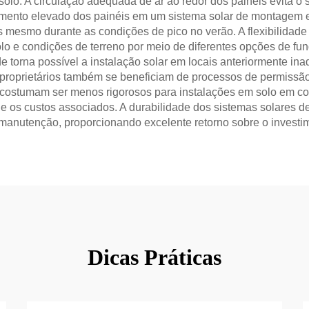
solo. A circulação adequada de ar ao redor dos painéis evita o
namento elevado dos painéis em um sistema solar de montagem
 mesmo durante as condições de pico no verão. A flexibilidade
o e condições de terreno por meio de diferentes opções de fun
de torna possível a instalação solar em locais anteriormente i
roprietários também se beneficiam de processos de permissão 
ão costumam ser menos rigorosos para instalações em solo em 
e os custos associados. A durabilidade dos sistemas solares
anutenção, proporcionando excelente retorno sobre o investime
Dicas Práticas