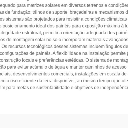
equado para matrizes solares em diversos terrenos e condiçõe
as de fundação, trilhos de suporte, braçadeiras e mecanismos 
es sistemas são projetados para resistir a condições climática
posicionamento ideal dos painéis para exposição máxima à luz
egridade estrutural, permitir a orientação adequada dos painéi
nos de montagem solar no solo incorporam materiais avançados,
. Os recursos tecnológicos desses sistemas incluem ângulos de
onfigurações de painéis. A flexibilidade na instalação permite
 construção locais e preferências estéticas. O sistema de mon
ão para evitar acúmulo de água e manter caminhos de acesso d
iais, desenvolvimentos comerciais, instalações em escala de u
tem o uso eficiente da terra disponível, ao mesmo tempo que 
em para metas de sustentabilidade e objetivos de independênci