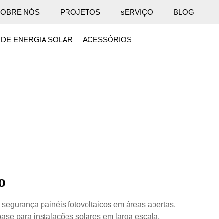
SOBRE NÓS
PROJETOS
sERVIÇO
BLOG
 DE ENERGIA SOLAR
ACESSÓRIOS
o
segurança painéis fotovoltaicos em áreas abertas,
base para instalações solares em larga escala,