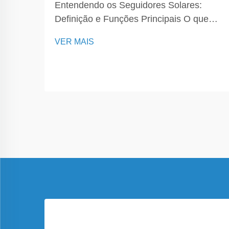
Entendendo os Seguidores Solares:
Definição e Funções Principais O que
um Seguidor Solar faz? Um seguidor
VER MAIS
solar é um dispositivo sofisticado
essencial para otimizar o desempenho
dos painéis solares, orientando-os em
direção ao sol durante todo o dia. Seu
prim...