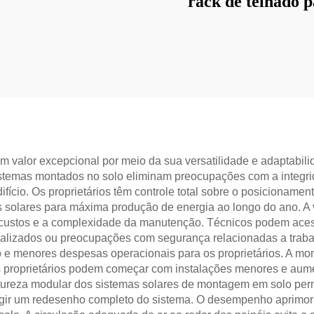
rack de telhado 
painéis solare
valor excepcional por meio da sua versatilidade e adaptabili
stemas montados no solo eliminam preocupações com a integrida
ício. Os proprietários têm controle total sobre o posicionamen
is solares para máxima produção de energia ao longo do ano. A
custos e a complexidade da manutenção. Técnicos podem acess
lizados ou preocupações com segurança relacionadas a trabalh
e menores despesas operacionais para os proprietários. A mon
 proprietários podem começar com instalações menores e aum
ureza modular dos sistemas solares de montagem em solo permit
igir um redesenho completo do sistema. O desempenho aprimora