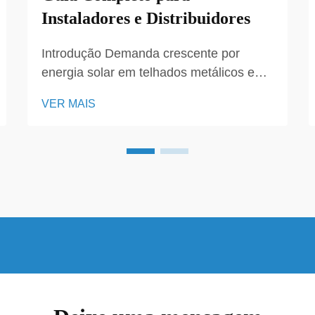
Instaladores e Distribuidores
Introdução Demanda crescente por
energia solar em telhados metálicos em
projetos comerciais e industriais A
VER MAIS
demanda por Soluções de Montagem
Solar para Telhados Metálicos aumentou
rapidamente em projetos comerciais e
industriais. Telhados metálicos oferecem
durabilidade, resistência,...