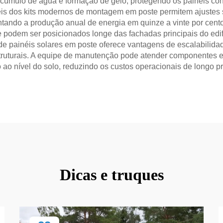
 acúmulo de água e formação de gelo, protegendo os painéis co
eis dos kits modernos de montagem em poste permitem ajustes 
ando a produção anual de energia em quinze a vinte por cento.
 podem ser posicionados longe das fachadas principais do edif
de painéis solares em poste oferece vantagens de escalabili
truturais. A equipe de manutenção pode atender componentes el
ao nível do solo, reduzindo os custos operacionais de longo p
Dicas e truques