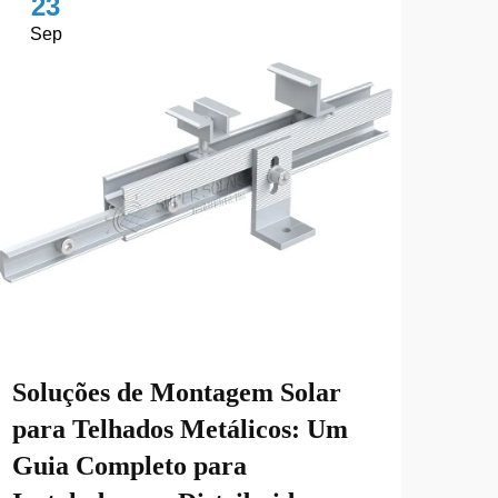
23
2
Sep
No
Sup
Exp
Ace
Soluções de Montagem Solar
para Telhados Metálicos: Um
Com
Guia Completo para
Sist