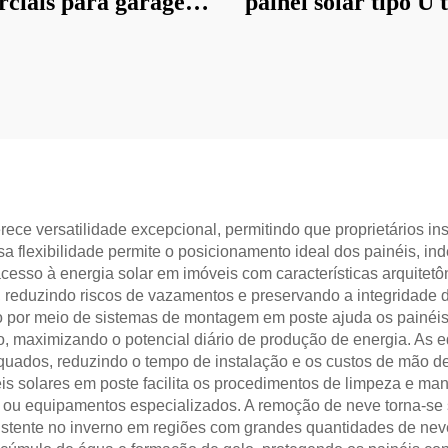
rciais para garagem
painel solar tipo U 
berta no telhado
fundação de est
rece versatilidade excepcional, permitindo que proprietários i
ssa flexibilidade permite o posicionamento ideal dos painéis, 
 acesso à energia solar em imóveis com características arquite
reduzindo riscos de vazamentos e preservando a integridade da
por meio de sistemas de montagem em poste ajuda os painéis 
o, maximizando o potencial diário de produção de energia. As 
uados, reduzindo o tempo de instalação e os custos de mão 
is solares em poste facilita os procedimentos de limpeza e m
ou equipamentos especializados. A remoção de neve torna-se s
stente no inverno em regiões com grandes quantidades de ne