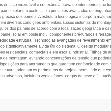
ens em aço inoxidável e conexões à prova de intempéries que f
 painel solar em poste utiliza princípios avançados de engenhar
eciso dos painéis. A estrutura tecnológica incorpora materiais
em diversas condições ambientais. Esses sistemas de montag
gulos dos painéis de acordo com a localização geográfica e os 
painel solar em poste inclui componentes pré-furados e ferra
egridade estrutural. Tecnologias avançadas de revestimento e
 significativamente a vida útil do sistema. O design modula
s residenciais, comerciais e em escala industrial. Trilhos de a
ra de montagem, evitando concentrações de tensão que poderia
disposições para aterramento que garantem conformidade com n
e estrutural orientam os parâmetros de projeto, permitindo que 
as adversas, incluindo ventos fortes, cargas de neve e flutuaç