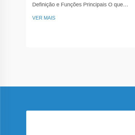
Definição e Funções Principais O que
um Seguidor Solar faz? Um seguidor
VER MAIS
solar é um dispositivo sofisticado
essencial para otimizar o desempenho
dos painéis solares, orientando-os em
direção ao sol durante todo o dia. Seu
prim...