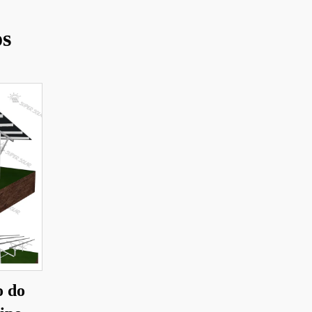
os
o do