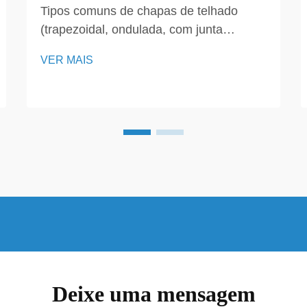
Tipos comuns de chapas de telhado
(trapezoidal, ondulada, com junta
elevada) Ao planejar um sistema de
VER MAIS
montagem solar em um projeto de
telhado metálico, compreender o perfil
da chapa do telhado é essencial.
Telhados trapezoidais, ondulados e com
junta elevada possuem cada um designs
únicos...
Deixe uma mensagem