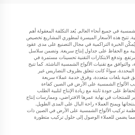
ية في جميع أنحاء العالم. يُعد التكلفة المعقولة أهم
سية. تتيح هذه الأسعار الميسرة لمطوري المشاريع تخصيص
يُمكّن الخبرة التراكمية في مجال التصنيع على مدى عقود
ولية مع الحفاظ على جداول إنتاج سريعة. وتضمن سلاسل
مرتفع. وتدفع الابتكارات التقنية تحسينات مستمرة في
لتوافق مع تقنيات الألواح الشمسية الناشئة. كما تتيح
المحددة، سواءً كانت تتعلق بظروف التضاريس غير
ثائق فنية بلغات متعددة، وفرق خدمة عملاء سريعة
يب الألواح الشمسية على الأرض في الصين كفاءة
فاظ على جودة ثابتة مع زيادة الإنتاج لتلبية الطلب
وير للمنتجات في نهاية عمرها الافتراضي، وممارسات إنتاج
كس ثقة الشركات المصنعة في متانة منتجاتها ويمنح العملاء راحة البال على المدى الطويل.
أنظمة تركيب الألواح الشمسية على الأرض في الصين ذات
 مما يضمن للعملاء الوصول إلى حلول تركيب متطورة