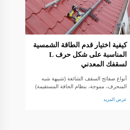
التح
المح
الش
إحداث
كيفية اختيار قدم الطاقة الشمسية
خلال 
المناسبة على شكل حرف L
الشمس
لسقفك المعدني
عرض ا
التتبع
للقوا
أنواع صفائح السقف الشائعة (شبيهة شبه
النظام
المنحرف، مموجة، بنظام الحافة المستقيمة)
عند تخطيط نظام تركيب للطاقة الشمسية
عرض المزيد
على سقف معدني، فإن فهم ملف تعريف
صفيحة السقف أمر ضروري. لكل من
الأسطح شبه المنحرفة، والمموجة، والمستوية
ذات الحواف العمودية تصاميم فريدة...