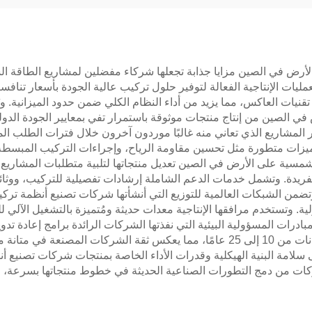
رض في الصين مزايا جذابة تجعلها شركاء مفضلين لمشاريع الطاقة الشمس
يات الإنتاجية الفعالة لتوفير حلول تركيب عالية الجودة بأسعار تناف
قنيات العاكس، مما يزيد من أداء النظام الكلي ضمن حدود الميزانية. و
ي الصين من إنتاج منتجات موثوقة باستمرار تفي بمعايير الجودة الد
ر المشاريع الذي تعاني منه غالبًا موردون آخرون خلال فترات الطلب ال
زات متطورة مثل تحسين مقاومة الرياح، وإجراءات التركيب المبسطة، وا
سية على الأرض في الصين تعديل منتجاتها لتلبية متطلبات المشاريع 
الية الفريدة. وتشمل خدمات الدعم الشاملة إرشادات تفصيلية للتركيب، وو
من الشبكات العالمية للتوزيع التي أنشأتها شركات تصنيع أنظمة ترك
. وتستخدم مرافقها الإنتاجية معدات حديثة ومُتميزة بالتشغيل الآلي للح
درات المسؤولية البيئية التي نفذتها الشركات الرائدة برامج إعادة تد
مستدامة تقلل من البصمة الكربونية. وعادة ما تمتد الضمانات من 10 إلى 25 عامًا، مما يع
سلامة البنية الهيكلية وقدرات الأداء الخاصة بمنتجات شركات تصنيع 
شركات من دمج التطورات الصناعية الحديثة في خطوط منتجاتها بسرعة،