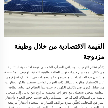
القيمة الاقتصادية من خلال وظيفة
مزدوجة
يُقدِّم نظام التركيب الوحداتي للمرآب الشمسي قيمة اقتصادية استثنائية
من خلال الجمع بين قدرات توليد الطاقة والبنية التحتية للوقوف المخصصة،
ما يُنشئ تدفقات إيرادات متعددة ويحقق وفورات في التكاليف تُسرّع من
عائد الاستثمار مقارنة بالبدائل ذات الغرض الواحد. يستفيد مالكو العقارات
من تقليل فوري في تكاليف الكهرباء، حيث يبدأ النظام في توليد الطاقة
النظيفة بمجرد تشغيله، مع وفورات محتملة تتراوح بين ثلاثين إلى سبعين
بالمئة من استهلاك الطاقة في المنشأة، وذلك حسب حجم النظام وأسعار
المرافق المحلية. تُحقِّق ميزة مواقف السيارات المغطاة أسعاراً مرتفعة
في العديد من الأسواق، ما يسمح لمالكي العقارات بفرض رسوم وقوف