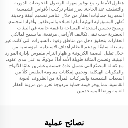
هطول الأمطار، مع توفير سهولة الوصول للفحوصات الدورية
والتنظيف عند الحاجة. يعزز نظام تركيب الأقواس الشمسية
المعيارية جماليات العقار من خلال عناصر تصميم أنيقة وحديثة
تُظهر المسؤولية البيئية أمام العملاء والموظفين وأفراد المجتمع.
ويصبح تحسين استخدام المساحة ذا قيمة خاصة في البيئات
الحضرية حيث تبقى تكاليف الأراضي مرتفعة، ما يسمح لمالكي
العقارات بتحقيق دخل من مناطق وقوف السيارات التي كانت غير
مستغلة سابقًا. ويدعم النظام أهداف الاستدامة المؤسسية من
خلال تقليل البصمة الكربونية وإظهار التزام ملموس بإدارة الموارد
البيئية. وتضمن المتانة طويلة الأمد أداءً موثوقًا به على مدى عقود،
مع كفالة المصنّع التي تشمل عادةً خمسة وعشرين عامًا للألواح
والمكونات الهيكلية. وتحمي إمكانات مقاومة الطقس كلًا من
المعدات الشمسية والمركبات المرآبة من الظروف الجوية
القاسية، مما يوفر قيمة حماية مزدوجة تعزز من مرونة العقار
العامة ورضا المستخدمين.
نصائح عملية