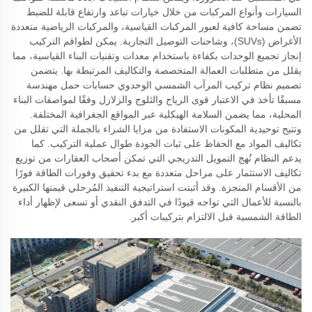
السيارات وأنواع المركبات من خلال خيارات تباعد وارتفاع قابلة للضبط
تضمن مساحة كافية لعبور المركبات القياسية، والمركبات الرياضية متعددة
الأغراض (SUVs)، وشاحنات التوصيل التجارية. يمكن لطواقم التركيب
إنجاز تجميع الوحدات بكفاءة باستخدام معدات وتقنيات البناء القياسية، مما
يقلل من متطلبات العمالة المتخصصة والتكاليف المرتبطة بها. يتضمن
تصميم نظام تركيب المرآب الشمسي الوحدوي حسابات حمل مهندسة
مسبقًا تأخذ في الاعتبار قوى الرياح والثلوج والزلازل وفقًا لمواصفات البناء
المحلية، مما يضمن السلامة الهيكلية عبر المواقع الجغرافية المختلفة.
وتتيح توحيدية المكونات الاستفادة من مزايا الشراء بالجملة التي تقلل من
تكاليف المواد مع الحفاظ على ثبات الجودة طوال عملية التركيب. كما
يدعم النظام نُهج التمويل التدريجي التي تمكن أصحاب العقارات من توزيع
تكاليف الاستثمار على مراحل متعددة مع بدء تحقيق وفورات الطاقة فورًا
من الأقسام المنجزة. وقد أثبتت استراتيجية التنفيذ المُرحلي قيمتها الكبيرة
بالنسبة للأعمال التي تواجه قيودًا في التدفق النقدي أو تسعى لإظهار أداء
الطاقة الشمسية قبل الالتزام بتركيبات أكبر.