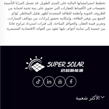
تخطيط استراتيجياتها المالية على المدى الطويل. قد تشمل المزايا التأمينية
تخفيضات في الأقساط للعقارات التي تحتوي على بنية تحتية لحماية من
الظروف الجوية وأنظمة للطاقة المتجددة تُظهر تقليل المخاطر. يُؤدّي
الجمع بين توفير الطاقة، وإمكانية تحقيق إيرادات من مواقف السيارات،
وتعزيز قيمة العقار، والحوافز المتاحة، إلى فترات استرداد تتراوح عادةً
بين خمسة إلى ثمانية أعوام، تليها عقود من الفوائد الاقتصادية المستمرة.
الأكثر شعبية