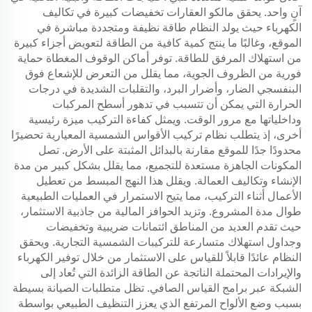
آنٍ واحد. يحقق مالكو العقارات تخفيضات كبيرة في تكاليف
الكهرباء حيث يولد النظام طاقة نظيفة ومتجددة مباشرة في
الموقع، وغالبًا ما ينتج كمية كافية من الطاقة لتعويض أجزاء كبيرة
من استهلاك المرفق للطاقة. توفر أماكن الوقوف المغطاة حماية
فورية من الظروف الجوية، مما يقلل من التعرض للإشعاع فوق
البنفسجي الضار، وأضرار البرد، والتقلبات الشديدة في درجات
الحرارة التي يمكن أن تتسبب في تدهور أسطح المركبات
وداخلياتها مع مرور الوقت. ويمثل كفاءة التركيب ميزة رئيسية
أخرى، إذ يتطلب نظام تركيب الأقواس الشمسية المعيارية تحضيرًا
محدودًا جدًا للموقع مقارنة بالبدائل المثبتة على الأرض. تصل
المكونات الجاهزة مستعدة للتجميع، مما يقلل بشكل كبير من مدة
الإنشاء وتكاليف العمالة. ويقلل هذا النهج المبسط من تعطيل
الأعمال أثناء التركيب، مما يتيح الاستمرار في العمليات الطبيعية
طوال مدة المشروع. وتزيد الحوافز المالية من جاذبية الاستثمار،
حيث تقدم العديد من المناطق ائتمانات ضريبية وتخفيضات
وجداول استهلاك متسارعة للتركيبات الشمسية التجارية. ويحقق
النظام عائدًا قابلاً للقياس على الاستثمار من خلال توفير الكهرباء
والإيرادات المحتملة الناتجة عن الطاقة الزائدة التي تُعاد إلى
الشبكة عبر برامج القياس الصافي. تظل متطلبات الصيانة بسيطة
بسبب وضع الألواح المرتفع الذي يعزز التنظيف الطبيعي بواسطة