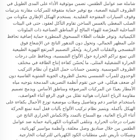
شاملة ضد عوامل الطقس، تضمن موثوقية الأداء على المدى الطويل في
الظروف البيئية الصعبة، مع توفير حماية متفوقة للمركبات مقارنة بترتيبات
وقوف السيارات المفتوحة التقليدية. يستخدم الهيكل الإطاري مكونات من
الصلب المغطى بالغمس الساخن تقاوم التآكل لعقود، حتى في البيئات
الساحلية المعرّضة للهواء المالح أو المناطق الصناعية ذات الملوثات
الكيميائية. وتوفر طبقات الطلاء المسحوق المتطورة حماية إضافية تحافظ
على المظهر الجمالي، وتحول دون التدهور الناتج عن الإشعاع فوق
البنفسجي والتقلبات الحرارية. ويُحفّز التصميم المرتفع التهوية الطبيعية
التي تمنع تراكم الحرارة حول الألواح الشمسية، ويحافظ على درجات
الحرارة التشغيلية المثلى، ما يُحسّن كفاءة إنتاج الطاقة في مختلف
الظروف الموسمية. وتضمن حسابات حمل الثلوج أن نظام التركيب
الوحدوي للمرآب الشمسي يتحمل الظروف الجوية الشتوية القاسية دون
أي ضعف هيكلي، في حين تقوم أنظمة التصريف المدمجة بتوجيه مياه
الأمطار بعيدًا عن المركبات المرصوفة ومناطق الأساس. ويدمج تصميم
مقاومة الرياح اعتبارات هوائية تقلل من قوى الرفع أثناء العواصف،
باستخدام عناصر دعم وتفاصيل وصلات موضعية توزع الأحمال بكفاءة على
الهيكل بأكمله. ويتميز نظام تركيب الألواح بآليات قفل آمنة تمنع الحركة
أثناء الرياح العاتية، مع السماح بالتمدد والانكماش الحراري الناتج عن
تغيرات درجات الحرارة. وتتلقى المكونات الكهربائية حماية ضد عوامل
الطقس من خلال صناديق وصل مغلقة، وأنظمة مواسير كهربائية،
وشبكات تأريض تلبي متطلبات الكود الكهربائي للتركيبات الخارجية.