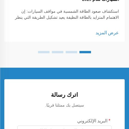
استكشاف صعود الطاقة الشمسية في مواقف السيارات: إن
الاهتمام المتزايد بالطاقة النظيفة يعيد تشكيل الطريقة التي ينظر
بها الناس إلى المساحات اليومية، وأحد أكثر الحلول تنوعًا التي
ظهرت حديثًا هو الطاقة الشمسية في مواقف السيارات. وعلى
عرض المزيد
عكس الألواح التقليدية التي تُركب على الأسطح فقط، فإن C...
اترك رسالة
سيتصل بك ممثلنا قريبًا.
البريد الإلكتروني