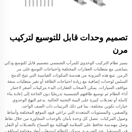
تصميم وحدات قابل للتوسيع لتركيب
مرن
يتميز نظام التركيب الوحدوي للمرآب الشمسي بتصميم قابل للتوسع وذكي
يتماشى مع متطلبات العقارات المختلفة واحتياجات التوسع على مر
الزمن. تنبع هذه المرونة من هندسة المكونات القياسية التي تتيح الدمج
السلس لوحدات إضافية مع زيادة احتياجات الطاقة أو تغير متطلبات سعة
مواقف السيارات. يمكن لأصحاب العقارات البدء بتركيبات أصغر لاختبار
أداء النظام ثم توسيع طاقتهم الشمسية تدريجيًا دون الحاجة إلى إعادة بناء
كاملة أو تعديلات كبيرة على البنية التحتية الحالية. يدعم النهج الوحدوي
خيارات تكوين مختلفة، بما في ذلك الترتيبات ذات الصف الواحد،
والصفين، والمستويات المتعددة التي تراعي قيود الموقع المختلفة وأنماط
وصول المركبات. تتصل كل وحدة بأمان بالوحدات المجاورة من خلال نقاط
وصل مهندسة تحافظ على السلامة الهيكلية مع السماح بالتعديلات أو النقل
في المستقبل عند الضرورة. ويمكن للنظام استيعاب أبعاد مختلفة لمواقف