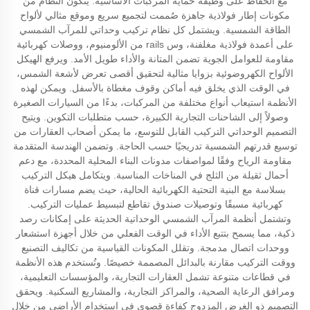
مع الحفاظ على وظيفة حماية المركبات الأساسية. يتكون النظام من
مكونات إطار فولاذية جاهزة صُممت لتجميع سريع وموقع مثالي لألواح
الطاقة الشمسية. ويشتمل كل نظام تركيب وحداتي للمرآب الشمسي
على أعمدة فولاذية مغلفنة، وس rails من الألومنيوم، ووصلات كهربائية
مقاومة للعوامل الجوية تضمن المتانة والأداء طويل الأمد. ويرفع الهيكل
الألواح الكهروضوئية بزوايا مثالية لتحقيق أقصى تعرض لأشعة الشمس،
في الوقت الذي يخلق فيه أماكن وقوف مغطاة بالأسفل. ويمكن لهذه
الأنظمة استيعاب أنواع مختلفة من المركبات، بدءًا من السيارات الصغيرة
وصولاً إلى الشاحنات التجارية الكبيرة، حسب متطلبات التكوين. ويتيح
التصميم الوحداتي التركيب القابل للتوسع، ما يمكن أصحاب العقارات من
توسيع قدرتهم الشمسية تدريجيًا حسب الحاجة. وتضمن الهندسة المتقدمة
مقاومة الرياح وفقًا لمواصفات مدونات البناء المحلية المحددة، مع دعم
أحمال ثقيلة من الثلج في المناخات المناسبة. ويتكامل هيكل التركيب
بسلاسة مع البنية التحتية الكهربائية الحالية، حيث يضم مسارات قناة
كهربائية مسبقًا وتوصيلات صندوق تقاطع لتبسيط عمليات التركيب.
وتشتمل أنظمة المرآب الشمسي الوحداتية الحديثة على إمكانات رصد
ذكية، مما يسمح بتتبع الأداء في الوقت الفعلي من خلال أجهزة استشعار
ووحدات اتصال مدمجة. وتقلل المكونات القياسية من تكاليف التصنيع
ووقت التركيب مقارنة بالبدائل المصممة خصيصًا. وتُستخدم هذه الأنظمة
في قطاعات متنوعة تشمل العقارات التجارية، والمؤسسات التعليمية،
ومرافق الرعاية الصحية، والمراكز التجارية، والمشاريع السكنية. ويحقق
التصميم ذو الغرض المزدوج كفاءة قصوى في استخدام الأراضي من خلال