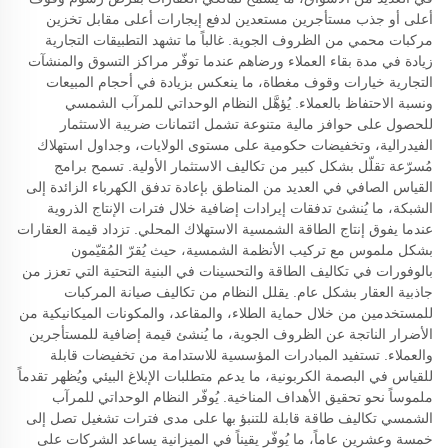
أعلى أو جذب مستأجرين مستعدين لدفع إيجارات أعلى مقابل تخزين
مركبات محمي من الظروف الجوية. غالباً ما تشهد التطبيقات التجارية
زيادة في مدة بقاء العملاء ورضاهم عندما توفّر مراكز التسوق والمنشآت
التجارية خيارات وقوف مغطاة، ما ينعكس بزيادة في أحجام المبيعات
ونسبة الاحتفاظ بالعملاء. يُؤهَّل النظام الوحداتي للمرآب الشمسي
للحصول على حوافز مالية متنوعة تشمل ائتمانات ضريبة الاستثمار
الفيدرالية، وتخفيضات حكومية على مستوى الولايات، وجداول استهلاك
مُسرّعة تقلّل بشكل كبير من تكاليف الاستثمار الأولية. تسمح برامج
القياس الصافي في العديد من المناطق بإعادة تدفق الكهرباء الزائدة إلى
الشبكة، ما يُنشئ تدفقات إيرادات إضافية خلال فترات الإنتاج الذروية
عندما يفوق إنتاج الطاقة الشمسية الاستهلاك المحلي. تزداد قيمة العقارات
بشكل ملموس مع تركيب الأنظمة الشمسية، حيث يُقرّ المُقيّمون
بالوفورات في تكاليف الطاقة والتحسينات في البنية التحتية التي تعزز من
جاذبية العقار بشكل عام. يقلل النظام من تكاليف صيانة المركبات
للمستخدمين من خلال حماية الطلاء، والمقاعد، والمكونات الميكانيكية من
الأضرار الناتجة عن الظروف الجوية، ما يُنشئ قيمة إضافية للمستأجرين
والعملاء. تستفيد المبادرات المؤسسية للاستدامة من تخفيضات قابلة
للقياس في البصمة الكربونية، ما يدعم متطلبات الإبلاغ البيئي ويُظهر تقدماً
ملموساً نحو تحقيق الأهداف المناخية. يُوفّر النظام الوحداتي للمرآب
الشمسي تكاليف طاقة قابلة للتنبؤ بها على مدى فترات تشغيل تصل إلى
خمسة وعشرين عاماً، ما يُوفّر يقيناً في الميزانية يساعد الشركات على