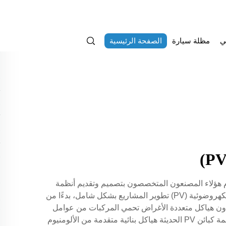
ي
مظلة سيارة
الصفحة الرئيسية
التحتية العملية. ويقوم هؤلاء المصنعون المتخصصون بتصميم وتقديم أنظمة
متكاملة تجمع بين هياكل وقوف السيارات وقدرات إنتاج الطاقة الشمسية. وتشمل الوظائف الرئيسية لموردي كبائن السيارات الكهروضوئية (PV) تطوير المشاريع بشكل شامل، بدءًا من
وردون هياكل متعددة الأغراض تحمي المركبات من عوامل
الطقس، وفي الوقت نفسه تولد كهرباء نظيفة من خلال الألواح الشمسية المثبتة بشكل استراتيجي. وتشمل السمات التقنية لأنظمة كبائن PV الحديثة هياكل بنائية متقدمة من الألومنيوم