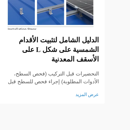
الدليل الشامل لتثبيت الأقدام
الشمسية على شكل L على
الأسقف المعدنية
التحضيرات قبل التركيب (فحص السطح،
الأدوات المطلوبة) إجراء فحص للسطح قبل
البدء في التركيب قبل بدء أي مشروع سقف
عرض المزيد
معدني، يجب فحص السطح بعناية. يجب على
الفرق المعنية التحقق من وجود صدأ أو ألواح
مترهلة أو مشاكل هيكلية...