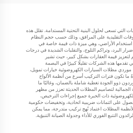
حاب العقارات والمنظمات التي تسعى لحلول البنية التحتية المستدامة. تقلل هذه
بير من خلال توليد طاقة نظيفة مباشرة في الموقع، وغالبًا ما تستبعد 50-90% من المصروفات التقليدية على المرافق، وذلك حسب حجم النظام
ة استخدام الأراضي، وهي ميزة ذات قيمة خاصة في
رار البرد، وتراكم الثلوج، والتقلبات الشديدة في درجات
 لتعزيز قيمة العقارات بشكل كبير، حيث تشير
بيئية التي تقدمها هذه الشركات تقليلًا كبيرًا في البصمة
ارة. يقدّم العديد من موردي مظلات السيارات الكهروضوئية خيارات تمويل،
ةً ما تكون فترات التركيب أسرع من أنظمة الألواح
ردون ذوو الجودة تغطية شاملة بالضمان، وغالبًا ما
 المدى الطويل. إن الجاذبية الجمالية لتصاميم المظلات الحديثة تعزز من مظهر
 الكهروضوئية ذات الخبرة جميع إجراءات الترخيص،
لحصول على ائتمانات ضريبية اتحادية، وتخفيضات حكومية
 لأنظمة المظلات اعتماد نُهج تركيب متدرجة، مما يمكن
ئدون التتبع الفوري للأداء وجدولة الصيانة التنبؤية.