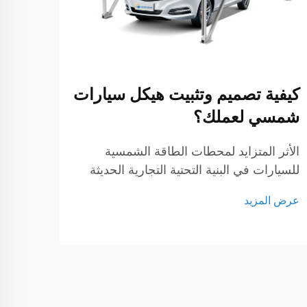
المم
فهم ت
المعد
الشمس
كيفية تصميم وتثبيت هيكل سيارات
عرض ا
تخطيطً
شمسي لعملك؟
بكل م
الشمس
الأثر المتزايد لمحطات الطاقة الشمسية
فريدة.
للسيارات في البنية التحتية التجارية الحديثة
تمثل محطات الطاقة الشمسية للسيارات
عرض المزيد
تقدماً ثورياً في البنية التحتية التجارية
المستدامة، حيث تجمع بين حلول وقوف
السيارات العملية وتوليد الطاقة النظيفة. ومع
تزايد اهتمام الشركات ب...