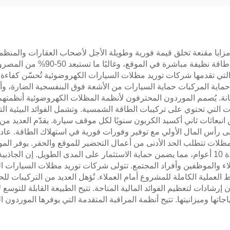
ر شركات توريد مظلات السيارات الكهروضوئية (PV) مزايا مقنعة تخلق قيمة فورية وطويلة الأجل لأص
الشركات من تكاليف الكهرباء بشكل ك
 التي تقدمها شركات توريد مظلات السيارات الكهروضوئية تُحسّن كفاء
ماية المركبات حماية السيارات من الأشعة فوق البنفسجية الضارة، وأض
انة. يُصمم الموردون المحترفون لأنظمة المظلات الكهروضوئية أنظمتهم
ين 3-4% في تقييمات العقارات التي تحتوي على تركيبات الطاقة الشمسية. وتشمل الفوائد ال
ث تعوّض التركيبات النموذجية 3-5 أطنان من انبعاثات ثاني أكسيد الكربون سنويًا لكل موقف سي
إلى رأس المال الأولي مع توفير وفورات فورية في استهلاك الطاقة. عاد
لمظلات تتطلب الحد الأدنى من أعمال التحضير للموقع والحفر. يوفر المو
تشمل ضمانات الألواح لمدة 25 عامًا وضمانات هيكلية لمدة 10 أعوام، مما يضمن حماية الاستثمار على
لعملاء والموظفين وأفراد المجتمع. تتولى شركات توريد مظلات السيارات
العملية الكاملة للمشروع أمام العملاء. تُؤهل العديد من التركيبات ل
رشادات لتعظيم الفوائد المالية المتاحة. تتيح الطبيعة القابلة للتوسع
تها وميزانيتها. تتيح أنظمة المراقبة المتقدمة التي يوفرها الموردون الرا