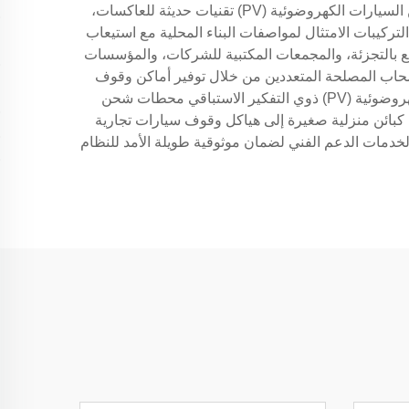
أو الفولاذ، وأنظمة تركيب ألواح مُحسّنة، ومكونات كهربائية مدمجة، وقدرات ذكية على المراقبة. ويدمج العديد من موردي كبائن السيارات الكهروضوئية (PV) تقنيات حديثة للعاكسات،
تركيبات الامتثال لمواصفات البناء المحلية مع استيعاب
ول كبائن PV إلى قطاعات متنوعة تشمل مراكز البيع بالتجزئة، والمجمعات المكتبية للشركات، والمؤسسات
أصحاب المصلحة المتعددين من خلال توفير أماكن وقوف
سيارات مغطاة، وتقليل آثار الجزيرة الحرارية الحضرية، وإنتاج طاقة متجددة كبيرة. وغالبًا ما يدمج موردو كبائن السيارات الكهروضوئية (PV) ذوي التفكير الاستباقي محطات شحن
ن كبائن منزلية صغيرة إلى هياكل وقوف سيارات تجارية
لجودة العالية على الشهادات الضمانات والخدمات الدعم الفني لضمان موثوقية طويلة الأمد للنظام