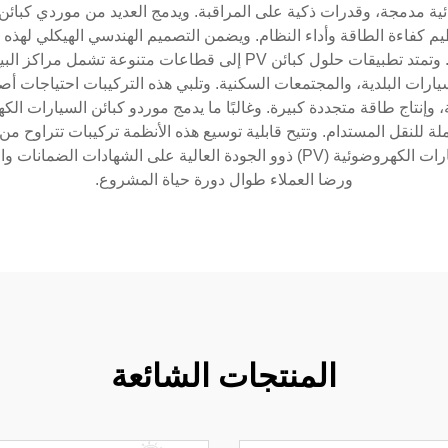
 كفاءة الطاقة وأداء النظام. ويضمن التصميم الهندسي الهيكلي لهذه ال
أحجام مختلفة من المركبات وتنسيقات وقوف السيارات. وتمتد تطبيقات حل
يارات البلدية، والمجتمعات السكنية. وتلبي هذه التركيبات احتياجات 
لة للنقل المستدام. وتتيح قابلية توسيع هذه الأنظمة تركيبات تتراوح م
ضخمة تغطي مئات المركبات. ويحافظ موردو كبائن السيارات الكهروضوئية (PV) ذوو ا
ورضا العملاء طوال دورة حياة المشروع.
المنتجات الشائعة