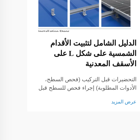
التح
المح
الش
إحداث
الدليل الشامل لتثبيت الأقدام
خلال 
الشمسية على شكل L على
الشمس
عرض ا
الأسقف المعدنية
التتبع
للقوا
التحضيرات قبل التركيب (فحص السطح،
النظام
الأدوات المطلوبة) إجراء فحص للسطح قبل
البدء في التركيب قبل بدء أي مشروع سقف
عرض المزيد
معدني، يجب فحص السطح بعناية. يجب على
الفرق المعنية التحقق من وجود صدأ أو ألواح
مترهلة أو مشاكل هيكلية...