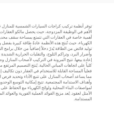
توفر أنظمة تركيب كراجات السيارات الشمسية للمنازل قيمة
الأهم في الوظيفة المزدوجة، حيث يحصل مالكو العقارات ع
أهمية خاصة في العقارات التي تتمتع بمساحة سقف محدودة أ
الكهرباء، حيث تُنتج هذه الأنظمة عادةً طاقة كبيرة بفضل
توليد فائض من الطاقة يُدرّ دخلاً إضافياً من خلال برام
وأضرار البرد، وتراكم الثلوج، والتقلبات الحرارية الشديد
إعادة بيعها. تتيح المرونة في التركيب لأصحاب المنازل
كلياً على اتجاهات المباني الحالية. يُنتج التصميم المرتف
فعلياً المساحة القابلة للاستخدام في العقار دون تكاليف 
مما يساعد أصحاب المنازل على تتبع الأداء وتحديد فرص ال
وأهداف الاستدامة المجتمعية. تتيح إمكانية التوسع الوحدوي
لمواصفات البناء المحلية ولوائح الكهرباء مع الحفاظ ع
الأمثل لعقود. يُعد مزيج الفوائد العملية الفورية والعوائ
المستدامة.