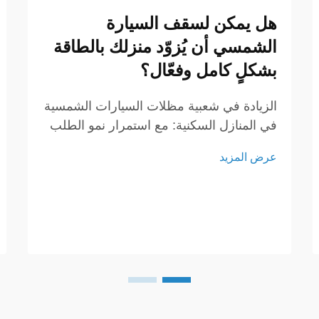
هل يمكن لسقف السيارة
الشمسي أن يُزوّد منزلك بالطاقة
بشكلٍ كامل وفعّال؟
الزيادة في شعبية مظلات السيارات الشمسية
في المنازل السكنية: مع استمرار نمو الطلب
على حلول الطاقة المتجددة، أصبحت مظلات
عرض المزيد
السيارات الشمسية واحدة من أكثر الطرق
عمليةً وكفاءةً لتوليد الكهرباء لدى أصحاب
المنازل. وعلى عكس المظلة التقليدية، تعد
مظلة السيارة الشمسية استثمارًا ذا قيمة
عالية.