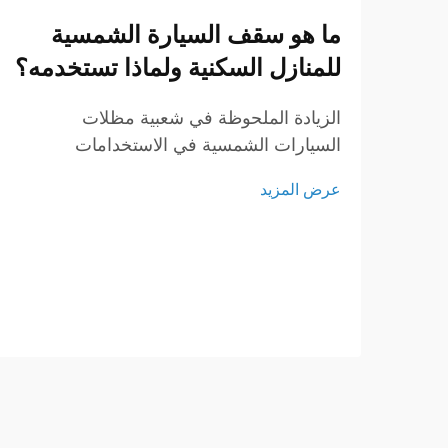
ما هو سقف السيارة الشمسية
للمنازل السكنية ولماذا تستخدمه؟
الزيادة الملحوظة في شعبية مظلات
السيارات الشمسية في الاستخدامات
السكنية: مع سعي أصحاب المنازل المتزايد
عرض المزيد
لخفض تكاليف الطاقة والتحول إلى نمط حياة
مستدام، برزت مظلات السيارات الشمسية
كحل ذكي. إذ لا توفر مظلة السيارة الشمسية
مأوى لسيارتك فحسب، بل تُنتج أيضًا طاقة
نظيفة وفعالة.