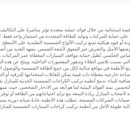
 استثنائية من خلال فوائد عملية متعددة تؤثر مباشرةً على التكاليف 
لى حماية للمركبات وتوليد للطاقة المتجددة من استثمار واحد فقط. يُ
و قيود هيكلية تمنع تركيب الألواح الشمسية التقليدية على الأسطح. تت
 وضعها الأمثل والتعرض غير المعوق لأشعة الشمس. يشهد العديد من أصحا
ج القياس العكسي. تُطيل حماية مواقف السيارات المغطاة عمر المركبات 
ة التي تسبب تلاشي الطلاء وتدهور المقصورات الداخلية. وينتج عن هذه ال
 وضع الأنظمة في مواقع مثالية لكل من جمع الطاقة الشمسية والوصول 
ع مساحة خارجية مغطاة ذات قيمة يمكن للعائلات استخدامها للترفيه أو ال
إضافية للبناء. تدمج أنظمة تركيب الكراجات الشمسية الحديثة للمنازل تق
تحسين. تمتد الفوائد البيئية لما هو أبعد من الادخار الشخصي، حيث تسه
ة لأصحاب المنازل زيادة السعة مع تزايد احتياجاتهم من الطاقة أو توفر ا
لى ضمانات الشركات المصنعة. تتطلب هذه الأنظمة عادةً صيانة دورية 
د المالية طويلة الأجل من أنظمة تركيب كراجات السيارات الشمسية للمنازل