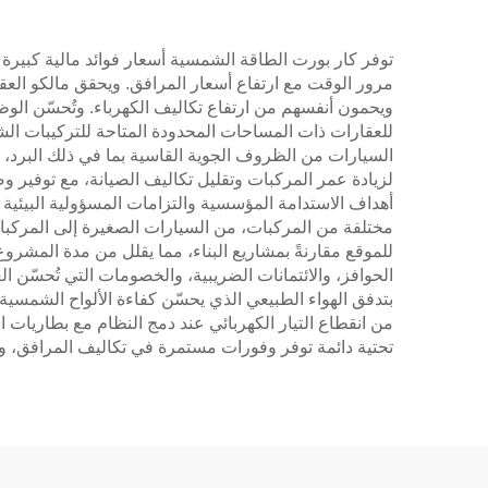
توفر كار بورت الطاقة الشمسية أسعار فوائد مالية كبيرة من 
مرور الوقت مع ارتفاع أسعار المرافق. ويحقق مالكو العق
ويحمون أنفسهم من ارتفاع تكاليف الكهرباء. وتُحسّن الو
للعقارات ذات المساحات المحدودة المتاحة للتركيبات الش
السيارات من الظروف الجوية القاسية بما في ذلك البرد، 
لزيادة عمر المركبات وتقليل تكاليف الصيانة، مع توفير وص
أهداف الاستدامة المؤسسية والتزامات المسؤولية البيئية 
مختلفة من المركبات، من السيارات الصغيرة إلى المركبات ا
للموقع مقارنةً بمشاريع البناء، مما يقلل من مدة المشرو
الحوافز، والائتمانات الضريبية، والخصومات التي تُحسّن ال
بتدفق الهواء الطبيعي الذي يحسّن كفاءة الألواح الشمسية
من انقطاع التيار الكهربائي عند دمج النظام مع بطاريات ا
تحتية دائمة توفر وفورات مستمرة في تكاليف المرافق، وتُظ