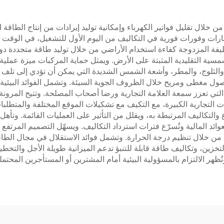
خلال تقليل فواتير الكهرباء وإمكانية توليد إيرادات من إنتاج الطاقة ال
ارات وفورات فورية في التكاليف من اليوم الأول للتشغيل، في الوقت ال
ظيفة المزدوجة كفاءة استخدام الأراضي من خلال توليد طاقة متجددة دو
مسية التقليدية المثبتة على الأرض. ويمثل حماية المركبات ميزة عمل
والثلوج، والمطر، وأشعة الشمس الشديدة التي يمكن أن تؤدي إلى تلف ال
ول مغطى ومريح خلال الظروف الجوية السيئة. وتشمل الفوائد البيئية تق
التي تعزز سمعة العلامة التجارية ورضا أصحاب المصلحة. وتتيح المرونة
لتجارية الكبيرة، مع التكيف مع تشكيلات الموقع المختلفة والمتطلبات ال
ع والتكاليف المرتبطة به، ويقلل من التأثير على العمليات القائمة. و
عوائد المالية وتُسرّع فترات استرداد التكاليف. ويسهّل التصميم المرتف
 من خلال تنظيم درجة الحرارة. وتشمل فوائد الاستقلال في مجال الطاقة
لتخزين، وتكاليف طاقة قابلة للتنبؤ تدعم الميزانية طويلة الأجل والتخط
هر الالتزام بالمسؤولية البيئية أمام المشترين أو المستأجرين المحتمل