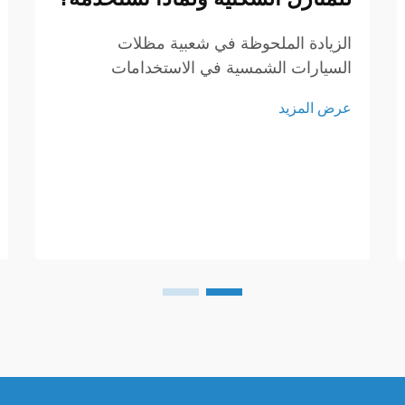
الزيادة الملحوظة في شعبية مظلات
السيارات الشمسية في الاستخدامات
السكنية: مع سعي أصحاب المنازل المتزايد
عرض المزيد
لخفض تكاليف الطاقة والتحول إلى نمط حياة
مستدام، برزت مظلات السيارات الشمسية
كحل ذكي. إذ لا توفر مظلة السيارة الشمسية
مأوى لسيارتك فحسب، بل تُنتج أيضًا طاقة
نظيفة وفعالة.