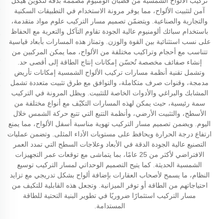
تركيب الألواح الشمسية من قضبان ألومنيوم مصممة بدقة لتكوين هيكل
آمن لتثبيت الألواح، مما يوفر مرونة الاستخدام في التطبيقات السكنية
والتجارية والصناعية. ويتضمّن تصميم مسار التركيب علوم مواد متقدمة،
باستخدام سبائك ألومنيوم عالية الجودة تقاوم التآكل والتعرية مع الحفاظ
على نسب استثنائية بين القوة والوزن. وتمتاز هذه المسارات بأبعاد قياسية
تتناسب مع أحجام وتراكيب مختلفة من الألواح، مما يمكن المركبين من
إنشاء صفائف مخصصة تُحسّن إمكانات إنتاج الطاقة إلى أقصى حد.
وتشمل تقنية أنظمة مسارات تركيب الألواح الشمسية إمكانات تأريض
مدمجة، وقنوات صرف متكاملة، والتوافق مع طرق تثبيت متعددة تشمل
المشابك والبراغي والأدوات الخاصة للتثبيت. ويظل المرونة في التركيب
سمة رئيسية، حيث يمكن لهذه المسارات التكيّف مع أنواع مختلفة من
الأسطح، والتثبيت الأرضي، وأنظمة التتبع التي تتبع حركة الشمس خلال
اليوم. ويضمن تصميم مسار التركيب تهوية مناسبة أسفل الألواح، مما يمنع
ارتفاع درجة الحرارة ويحافظ على مستويات الأداء المثلى. وتضمن عمليات
التصنيع عالية الجودة الدقة في الأبعاد وعلاجات السطح التي تمدد العمر
الافتراضي لأكثر من 25 عامًا، بما يتماشى مع توقعات عمر التجهيزات
الشمسية الحديثة. كما يتيح التصميم الوحداتي لمسار التركيب توسيع
النظام، ما يسمح لأصحاب العقارات بإضافة ألواح بشكل تدريجي مع تزايد
احتياجاتهم من الطاقة أو توفر الميزانية. وتجعل هذه القابلية للتكيف من
مسار التركيب استثمارًا ضروريًا في تطوير البنية التحتية للطاقة
المستدامة.