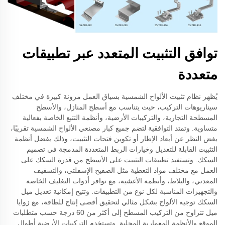
توافق التثبيت المتعدد عبر تطبيقات
متعددة
يُظهر نظام تثبيت الألواح الشمسية بسياق العمل مرونة كبيرة في مختلف
سيناريوهات التركيب، حيث يتناسب مع أسطح المنازل، والأسطح
المسطحة التجارية، والتركيبات الأرضية، وأنظمة التتبع الخاصة بفعالية
متساوية. وتمتد التوافقية لتضم جميع كبار مصنعي الألواح الشمسية تقريبًا،
بغض النظر عن أبعاد الإطار أو تكوين فتحات التثبيت، وذلك بفضل أنظمة
التثبيت القابلة للتعديل وخيارات الربط المتعددة المدمجة في تصميم
السكك. وتستفيد تطبيقات التثبيت على الأسطح من قدرة السكك على
العمل مع مختلف مواد التغطية مثل الصفيح الإسفلتي، والتسقيف
المعدني، والبلاط، وأنظمة الأغشية، مع توافر أدوات التغليف الخاصة
والتجهيزات المناسبة لكل نوع من التطبيقات. وتتيح إمكانية تعديل ميل
السكك توجيه الألواح بشكل مثالي لتحقيق أقصى إنتاج للطاقة، مع زوايا
ميل تتراوح من التركيب المسطح إلى أكثر من 60 درجة حسب متطلبات
الموقع والأنظمة المعمارية المحلية. وتستخدم التركيبات الأرضية أطوال