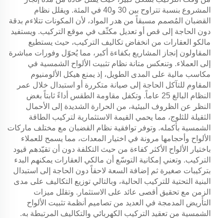
المشروع بنسبة تتراوح بين 30 و40 في المئة. ويقلل نظام
القضبان المُصمم مسبقاً من هدر المواد، لأن المكونات تتلاءم بدقة
دون الحاجة إلى قص أو تعديل مكثّف في موقع التركيب. ويستفيد
مالكو العقارات من انخفاض تكاليف التركيب، حيث يستطيع
المقاولون إنجاز المشاريع بكفاءة أكبر، مما يُحوّل وفورات مباشرة
إلى العملاء. وتنعكس متانة نظام تثبيت الألواح الشمسية في
مكاسب مالية على المدى الطويل، إذ يمنع هيكل الألومنيوم
المقاوم للتآكل الحاجة إلى صيانة متكررة أو استبدال خلال عمر
النظام البالغ 25 عاماً. وتكفل مقاومة الطقس أداءً ثابتاً بغض
النظر عن الظروف البيئية، من الحرارة الشديدة إلى الأحمال
الثقيلة للثلوج، مما يحمي القيمة الاستثمارية لتركيب الطاقة
الشمسية بأكمله. وتوفر توافقية نظام القضبان مع مختلف ماركات
الألواح وأحجامها مرونة في اختيار المعدات، مما يسمح للعملاء
باختيار الألواح الأكثر كفاءة من حيث التكلفة دون أن تقيّدهم قيود
التركيب. وتعني إمكانية التوسّع أن مالكي العقارات يمكنهم البدء
بتركيبات صغيرة ثم إضافة السعة لاحقاً دون الحاجة إلى استبدال
البنية التحتية للتركيب الحالية، وبالتالي توزيع التكاليف على مدى
الزمن مع تحقيق أقصى عائد على الاستثمار. وتقلل ميزات
التأريض المدمجة في العديد من تصاميم أنظمة تثبيت الألواح
الشمسية من تعقيد التركيب الكهربائي والتكاليف المرتبطة به.