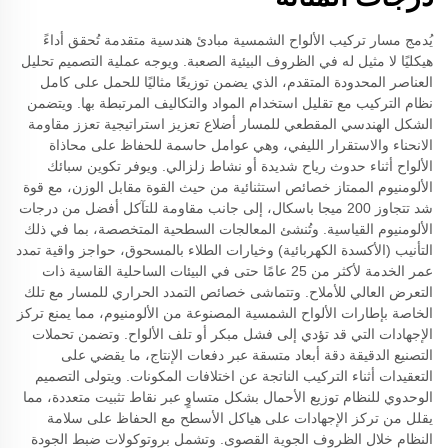
يُدمج مسار تركيب الألواح الشمسية مبادئ هندسية متقدمة تُحقق أداءً
هيكليًا لا مثيل له في الظروف البيئية الصعبة. ويوجه عملية التصميم تحليل
العناصر المحدودة المتقدم، الذي يضمن توزيعًا مثاليًا للحمل على كامل
نظام التركيب مع تقليل استخدام المواد والتكاليف المرتبطة بها. ويتضمن
الشكل الهندسي المقطعي للمسار أضلاع تعزيز استراتيجية تعزز مقاومة
الانحناء والاستقرار الليفي، وهي عوامل حاسمة للحفاظ على محاذاة
الألواح أثناء حدوث رياح شديدة أو نشاط زلزالي. ويوفر تكوين سبائك
الألومنيوم الممتاز خصائص استثنائية من حيث القوة مقابل الوزن، مع قوة
شد تتجاوز 200 ميجا باسكال، إلى جانب مقاومة للتآكل أفضل من درجات
الألومنيوم القياسية. وتُنشئ المعالجات السطحية المتخصصة، بما في ذلك
التأنيب (الأكسدة الكهربائية) وخيارات الطلاء بالمسحوق، حواجز واقية تمدد
عمر الخدمة لأكثر من 25 عامًا حتى في البيئات الساحلية القاسية ذات
التعرض العالي للأملاح. وتتماشى خصائص التمدد الحراري للمسار مع تلك
الخاصة بإطارات الألواح الشمسية المصنوعة من الألومنيوم، مما يمنع تركز
الإجهادات التي قد تؤدي إلى فشل مبكر أو تلف الألواح. وتضمن تحملات
التصنيع الدقيقة دقة أبعاد متسقة عبر دفعات الإنتاج، ما يقضي على
التعقيدات أثناء التركيب الناتجة عن اختلافات المكونات. ويتولى التصميم
الوحدوي للنظام توزيع الأحمال بشكل متساوٍ عبر نقاط تثبيت متعددة، مما
يقلل من تركز الإجهادات على هياكل الأسطح مع الحفاظ على سلامة
النظام خلال الظروف الجوية القصوى. وتشمل بروتوكولات ضبط الجودة