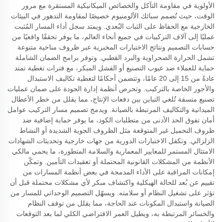
الأولوية في مقاومة التآكل والخصائص الميكانيكية المستقرة مع مرور
الوقت، حيث تُصمم سبائك الألومنيوم خصيصًا لمقاومة التدهور في البيئات
الخارجية مع الحفاظ على الثبات البُعدي. ويمتد سجل أداء المسار المُثبت
عمليًا إلى آلاف التركيبات في جميع أنحاء العالم، ما يوفر تحققًا واقعيًا من
حسابات التصميم ونتائج الاختبارات المخبرية عبر ظروف مناخية متنوعة
تشمل الحرارة الصحراوية والبرد القطبي. وتوفر برامج الضمان الشاملة
حماية للعملاء ضد عيوب التصنيع أو الفشل المبكر، مع فترات تغطية تمتد
عادةً من 15 إلى 20 عامًا، وتتضمن أحكامًا لتغطية تكاليف الاستبدال
والأجور الخاصة بالتركيب. وتحرص أنظمة إدارة الجودة على ضمان عمليات
تصنيع متسقة تُلغي التباين بين دفعات الإنتاج، مما يقلل من خطر الأعطال
الميدانية والتكاليف المرتبطة بالصيانة. ويدمج تصميم مسار التركيب عوامل
أمان تفوق الحد الأدنى من متطلبات الكود، ما يوفر حماية إضافية ضد
ظروف التحميل غير المتوقعة مثل الظروف الجوية الشديدة أو النشاط
الزلزالي. وتكفل الاختبارات الدورية من جهات خارجية وتحديثات الشهادات
الامتثال المستمر للمعايير المعمارية والسلامة المتطورة، ما يحمي مالكي
الأنظمة من المشكلات القانونية المحتملة أو تعقيدات التأمين. وتمكّن
إمكانات المراقبة على الأداء المدمجة في بعض أنظمة المسارات من
تقييم عن بُعد للحالة الهيكلية واكتشاف مبكر لأي مشكلات محتملة قبل أن
تؤثر على تشغيل النظام أو سلامته. ويسهّل التصميم الوحداتي للمسار من
الصيانة واستبدال المكونات عند الحاجة، مما يقلل من توقف النظام
والخسائر المرتبطة به، ويطيل العمر الافتراضي الكلي لما بعد التوقعات