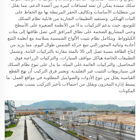
سكك ممتدة يمكن أن تمتد لمسافات كبيرة بين أعمدة الدعم، مما يقلل
من متطلبات الأساسات وتكاليف الحفر المرتبطة بها مع الحفاظ على
الثبات الهيكلي. وتستفيد التطبيقات التجارية من قابلية نظام السكك
للتوسع، حيث يدعم التركيبات بدءًا من الأنظمة الصغيرة على الأسطح
وحتى المشاريع الضخمة على نطاق المرافق التي تصل طاقتها إلى مئات
الكيلوواط. ويتكامل نظام تثبيت الألواح الشمسية بسلاسة مع أنظمة التتبع
أحادية وثنائية المحور التي تتبع حركة الشمس طوال اليوم، مما يزيد من
إنتاج الطاقة بنسبة تصل إلى 35 بالمئة مقارنة بالتركيبات الثابتة. وتشمل
التطبيقات الخاصة هياكل مواقف السيارات، والتركيبات الزراعية فوق
المحاصيل، والتركيبات العائمة على المياه، ما يدل على تنوع نظام السكك
في سيناريوهات التثبيت غير التقليدية. ويعتبر فرق التركيب أن نهج القطع
القياسية يقلل من تنوع الأدوات والصواميل المطلوبة في مواقع العمل، ما
يبسط إدارة المخزون ويقلل من احتمالات تأخير التركيب بسبب نقص
المكونات.