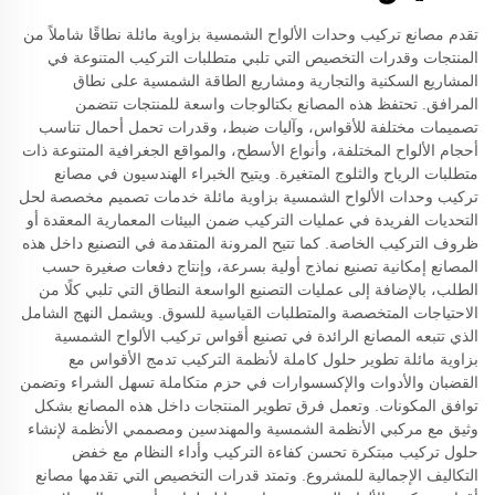
تقدم مصانع تركيب وحدات الألواح الشمسية بزاوية مائلة نطاقًا شاملاً من
المنتجات وقدرات التخصيص التي تلبي متطلبات التركيب المتنوعة في
المشاريع السكنية والتجارية ومشاريع الطاقة الشمسية على نطاق
المرافق. تحتفظ هذه المصانع بكتالوجات واسعة للمنتجات تتضمن
تصميمات مختلفة للأقواس، وآليات ضبط، وقدرات تحمل أحمال تناسب
أحجام الألواح المختلفة، وأنواع الأسطح، والمواقع الجغرافية المتنوعة ذات
متطلبات الرياح والثلوج المتغيرة. ويتيح الخبراء الهندسيون في مصانع
تركيب وحدات الألواح الشمسية بزاوية مائلة خدمات تصميم مخصصة لحل
التحديات الفريدة في عمليات التركيب ضمن البيئات المعمارية المعقدة أو
ظروف التركيب الخاصة. كما تتيح المرونة المتقدمة في التصنيع داخل هذه
المصانع إمكانية تصنيع نماذج أولية بسرعة، وإنتاج دفعات صغيرة حسب
الطلب، بالإضافة إلى عمليات التصنيع الواسعة النطاق التي تلبي كلًا من
الاحتياجات المتخصصة والمتطلبات القياسية للسوق. ويشمل النهج الشامل
الذي تتبعه المصانع الرائدة في تصنيع أقواس تركيب الألواح الشمسية
بزاوية مائلة تطوير حلول كاملة لأنظمة التركيب تدمج الأقواس مع
القضبان والأدوات والإكسسوارات في حزم متكاملة تسهل الشراء وتضمن
توافق المكونات. وتعمل فرق تطوير المنتجات داخل هذه المصانع بشكل
وثيق مع مركبي الأنظمة الشمسية والمهندسين ومصممي الأنظمة لإنشاء
حلول تركيب مبتكرة تحسن كفاءة التركيب وأداء النظام مع خفض
التكاليف الإجمالية للمشروع. وتمتد قدرات التخصيص التي تقدمها مصانع