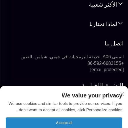
الأكثر شعبية
لماذا تختارنا
اتصل بنا
المبنى A06، حديقة البرمجيات في جيمي، شيامن، الصين
+86-592-6683155
[email protected]
النشرة الإخبارية
We value your privacy
اشترك
We use cookies and similar tools to provide our services. If you
don't want to accept all cookies, click Personalize cookies.
جميع الحقوق محفوظة © 2024-2025 لشركة فوجيان
Accept all
سوبر سولار إنرجي تكنولوجي المحدودة