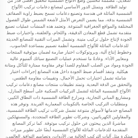
للتعديل، مصممة لتحسين وضع الألواح الشمسية لتحقيق أقصى قدر من
توليد الطاقة. ويتمثل الدور الأساسي لمصانع دعامات تركيب الألواح
الشمسية المائلة في هندسة وتصنيع دعامات تسمح بضبط زاوية الصفائف
الشمسية بدقة، مما يضمن التعرض الأمثل لأشعة الشمس طوال الفصول
المختلفة والمواقع الجغرافية المتنوعة. وتعتمد هذه المنشآت عمليات تصنيع
متقدمة تشمل قطع المعادن الدقيقة، واللحام، والغلفنة، واختبارات ضبط
الجودة لإنتاج حلول تركيب متينة. وتشمل الميزات التقنية للمصانع الحديثة
للدعامات المائلة للألواح الشمسية أنظمة تصميم بمساعدة الحاسوب،
وخطوط إنتاج آلية، وبروتوكولات اختبار صارمة لضمان موثوقية المنتجات
ومعايير الأداء. وعادةً ما تستخدم عمليات التصنيع سبائك ألمنيوم عالية
الجودة ومواد من الصلب المقاوم للصدأ توفر مقاومة ممتازة للتآكل ومتانة
هيكلية. وتنفذ أقسام ضبط الجودة داخل هذه المصانع إجراءات اختبار
شاملة تشمل اختبارات تحمل الأحمال، وتقييمات مقاومة الطقس،
والتحقق من الدقة البعدية. وتمتد تطبيقات منتجات مصانع دعامات تركيب
الألواح الشمسية المائلة لتشمل التركيبات السكنية على أسطح المنازل،
ومشاريع المباني التجارية، ومزارع الطاقة الشمسية ذات النطاق الكبير،
ومتطلبات التركيب الخاصة بالتكوينات المعمارية الفريدة. وتوفر هذه
المصانع خدماتها لأسواق متنوعة تشمل شركات تركيب الطاقة الشمسية،
والمقاولين الكهربائيين، وشركات تطوير الطاقة المتجددة، والمستهلكين
مباشرةً الذين يبحثون عن حلول تركيب موثوقة. كما تركز المصانع
المتقدمة للدعامات المائلة للألواح الشمسية أيضًا على تطوير ميزات
مبتكرة مثل آليات التركيب الخالية من الأدوات، وتصاميم التوافق العالمي،