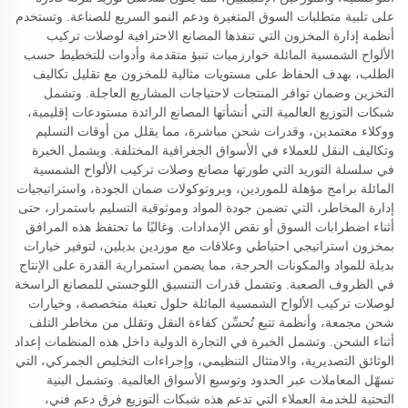
على تلبية متطلبات السوق المتغيرة ودعم النمو السريع للصناعة. وتستخدم
أنظمة إدارة المخزون التي تنفذها المصانع الاحترافية لوصلات تركيب
الألواح الشمسية المائلة خوارزميات تنبؤ متقدمة وأدوات للتخطيط حسب
الطلب، بهدف الحفاظ على مستويات مثالية للمخزون مع تقليل تكاليف
التخزين وضمان توافر المنتجات لاحتياجات المشاريع العاجلة. وتشمل
شبكات التوزيع العالمية التي أنشأتها المصانع الرائدة مستودعات إقليمية،
ووكلاء معتمدين، وقدرات شحن مباشرة، مما يقلل من أوقات التسليم
وتكاليف النقل للعملاء في الأسواق الجغرافية المختلفة. ويشمل الخبرة
في سلسلة التوريد التي طورتها مصانع وصلات تركيب الألواح الشمسية
المائلة برامج مؤهلة للموردين، وبروتوكولات ضمان الجودة، واستراتيجيات
إدارة المخاطر، التي تضمن جودة المواد وموثوقية التسليم باستمرار، حتى
أثناء اضطرابات السوق أو نقص الإمدادات. وغالبًا ما تحتفظ هذه المرافق
بمخزون استراتيجي احتياطي وعلاقات مع موردين بديلين، لتوفير خيارات
بديلة للمواد والمكونات الحرجة، مما يضمن استمرارية القدرة على الإنتاج
في الظروف الصعبة. وتشمل قدرات التنسيق اللوجستي للمصانع الراسخة
لوصلات تركيب الألواح الشمسية المائلة حلول تعبئة متخصصة، وخيارات
شحن مجمعة، وأنظمة تتبع تُحسِّن كفاءة النقل وتقلل من مخاطر التلف
أثناء الشحن. وتشمل الخبرة في التجارة الدولية داخل هذه المنظمات إعداد
الوثائق التصديرية، والامتثال التنظيمي، وإجراءات التخليص الجمركي، التي
تسهّل المعاملات عبر الحدود وتوسيع الأسواق العالمية. وتشمل البنية
التحتية للخدمة العملاء التي تدعم هذه شبكات التوزيع فرق دعم فني،