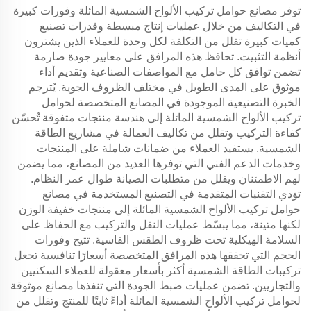
توفر مصانع حوامل تركيب الألواح الشمسية المائلة وفورات كبيرة
في التكاليف من خلال عمليات إنتاج مبسطة وقدرات تصنيع
كميات كبيرة تقلل من التكلفة لكل وحدة للعملاء الذين يشترون
أنظمة التثبيت. تحافظ هذه المرافق على معايير جودة صارمة
تضمن توافق كل حامل مع المواصفات الصناعية وتقديم أداء
موثوق على المدى الطويل في مختلف الظروف الجوية. يُترجم
الخبرة التصنيعية الموجودة في المصانع المتخصصة لحوامل
تركيب الألواح الشمسية المائلة إلى هندسة منتجات متفوقة تُحسّن
كفاءة التركيب وتقلل من تكاليف العمالة في مشاريع الطاقة
الشمسية. يستفيد العملاء من ضمانات شاملة على المنتجات
وخدمات الدعم الفني التي توفرها العديد من المصانع، مما يضمن
لهم الاطمئنان ويقلل من متطلبات الصيانة طوال عمر النظام.
تؤدي التقنيات المتقدمة في التصنيع المستخدمة في مصانع
حوامل تركيب الألواح الشمسية المائلة إلى منتجات خفيفة الوزن
لكنها متينة، مما يبسّط عمليات النقل والتركيب مع الحفاظ على
السلامة الهيكلية تحت ظروف الطقس القاسية. تتيح وفورات
الحجم التي تحققها هذه المرافق المتخصصة أسعارًا تنافسية تجعل
تركيبات الطاقة الشمسية أكثر بأسعار معقولة للعملاء السكنيين
والتجاريين. تضمن عمليات ضبط الجودة التي تنفذها مصانع موثوقة
لحوامل تركيب الألواح الشمسية المائلة أداءً ثابتًا للمنتج وتقلل من