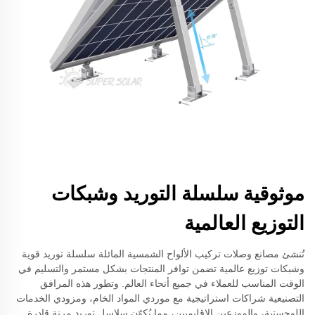
موثوقية سلسلة التوريد وشبكات
التوزيع العالمية
تُنشئ مصانع وصلات تركيب الألواح الشمسية المائلة سلسلة توريد قوية
وشبكات توزيع عالمية تضمن توافر المنتجات بشكل مستمر والتسليم في
الوقت المناسب للعملاء في جميع أنحاء العالم. وتطور هذه المرافق
التصنيعية شراكات استراتيجية مع موردي المواد الخام، ومزودي الخدمات
اللوجستية، والموزعين الإقليميين، مما يُكوّن سلاسل توريد مرنة قادرة