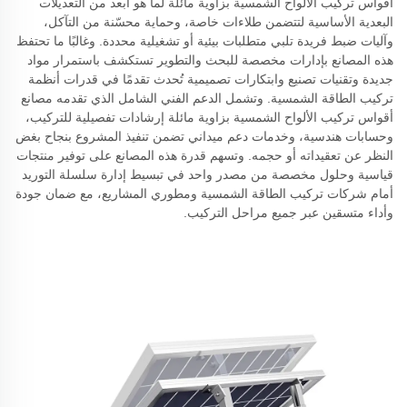
أقواس تركيب الألواح الشمسية بزاوية مائلة لما هو أبعد من التعديلات
البعدية الأساسية لتتضمن طلاءات خاصة، وحماية محسّنة من التآكل،
وآليات ضبط فريدة تلبي متطلبات بيئية أو تشغيلية محددة. وغالبًا ما تحتفظ
هذه المصانع بإدارات مخصصة للبحث والتطوير تستكشف باستمرار مواد
جديدة وتقنيات تصنيع وابتكارات تصميمية تُحدث تقدمًا في قدرات أنظمة
تركيب الطاقة الشمسية. وتشمل الدعم الفني الشامل الذي تقدمه مصانع
أقواس تركيب الألواح الشمسية بزاوية مائلة إرشادات تفصيلية للتركيب،
وحسابات هندسية، وخدمات دعم ميداني تضمن تنفيذ المشروع بنجاح بغض
النظر عن تعقيداته أو حجمه. وتسهم قدرة هذه المصانع على توفير منتجات
قياسية وحلول مخصصة من مصدر واحد في تبسيط إدارة سلسلة التوريد
أمام شركات تركيب الطاقة الشمسية ومطوري المشاريع، مع ضمان جودة
وأداء متسقين عبر جميع مراحل التركيب.