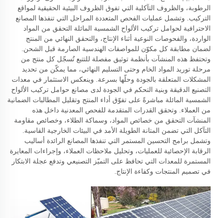
الرطوبة، والظروف التآكلية التي تفوق الظروف البيئية الحقيقية لمواقع
التركيب. وتشمل عمليات الفحص المتعددة المراحل التي تنفذها المصانع
الاحترافية لحوامل تركيب الألواح الشمسية المائلة التحقق من المواد
الواردة، والفحوصات النوعية أثناء الإنتاج، والتحقق النهائي من المنتج
لضمان مطابقة كل مكوّن للمواصفات الهندسية الصارمة قبل الشحن.
وتحتفظ هذه المنشآت بأنظمة توثيق مفصلة للتتبع تُسجّل كل منتج من
مرحلة توريد المواد الخام وحتى التسليم النهائي، مما يمكّن من تحديد
المشكلات المتعلقة بالجودة وحلّها بسرعة. وينعكس الاستثمار في معدات
التصنيع الدقيقة وبنية التحكم في الجودة لدى مصانع حوامل تركيب الألواح
الشمسية المائلة مباشرةً على تفوّق أداء المنتج وتقليل المطالبات الضمانية
من العملاء. وتحقق القدرات المتقدمة للفحص المعدنية داخل هذه
المنشآت التحقق من خصائص المواد، وسماكة الطلاء، وخصائص مقاومة
التآكل التي تضمن المتانة الطويلة الأمد في البيئات الخارجية القاسية.
وتشمل برامج التحسين المستمر التي تنفذها المصانع الرائدة أساليب
الرقابة الإحصائية للعمليات، وتحليل ملاحظات العملاء، وإجراءات المعايرة
المستمرة للمعدات التي تحافظ على التميّز التصنيعي وتدفع عجلة الابتكار
في تصميم المنتجات وكفاءة الإنتاج.