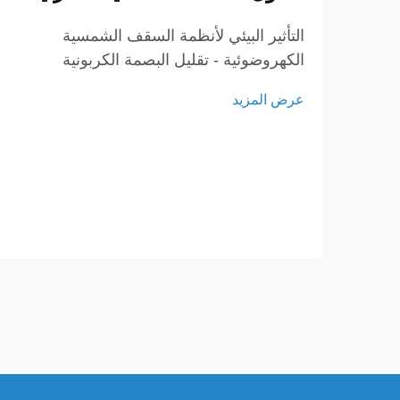
التأثير البيئي لأنظمة السقف الشمسية
الكهروضوئية - تقليل البصمة الكربونية
باستخدام الطاقة الشمسية تلعب الأنظمة
عرض المزيد
الكهروضوئية دورًا كبيرًا في تقليل الاعتماد
على الوقود الأحفوري، مما يؤدي إلى خفض
انبعاثات الغازات الدفيئة...