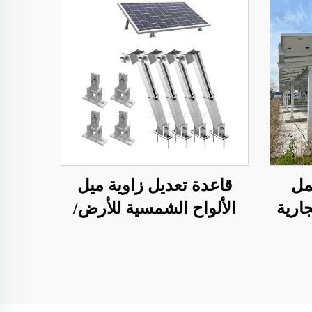
مل
قاعدة تعديل زاوية ميل
ارية
الألواح الشمسية للأرض/
السقف/الحديقة