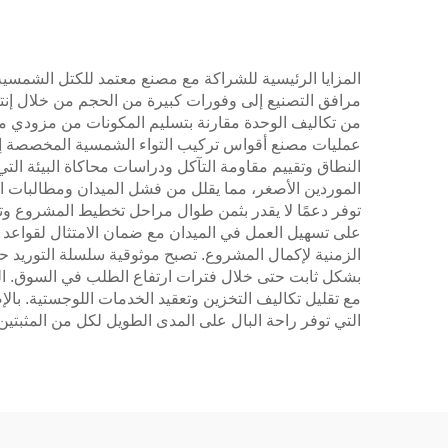
المزايا الرئيسية للشراكة مع مصنع معتمد للكتل الشمسي
مرافق التصنيع إلى وفورات كبيرة من الحجم من خلال إنتا
من تكاليف الوحدة مقارنة بتسليم المكونات من مزودي متعد
عمليات مصنع أقواس تركيب التواء الشمسية المخصصة إجر
النطاق وتقييم مقاومة التآكل ودراسات محاكاة البيئة الت
الموردين الأصغر، مما يقلل من فشل الميدان ومطالبات ا
توفر دعمًا لا يقدر بثمن طوال مراحل تخطيط المشروع وتن
على تسهيل العمل في الميدان مع ضمان الامتثال لقواعد ال
الزمنية لإكمال المشروع. تصبح موثوقية سلسلة التوريد ح
بشكل ثابت حتى خلال فترات ارتفاع الطلب في السوق. الج
مع تقليل تكاليف التخزين وتعقيد الخدمات اللوجستية. با
التي توفر راحة البال على المدى الطويل لكل من المثبتين 