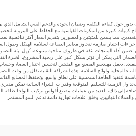
ة تدور حول كفاءة التكلفة وضمان الجودة والدعم الفني الشامل الذي
ج كميات كبيرة من المكونات القياسية مع الحفاظ على المرونة لتخصيص
دين، مما يسمح للمثبتين والمطورين بتقديم أسعار أكثر تنافسية لعملا
اءات اختبار صارمة تتجاوز معايير الصناعة لسلامة الهيكل وطول العم
ي تضمن أداء المنتجات بثقة في ظروف مناخية متنوعة. تُزيل بيئة التصن
لضمان التي يمكن أن تؤثر بشكل كبير على ربحية المشروع. الخبرة الت
فيذه. يعمل مهندسو المصنع مع المثبتين لتحسين اختيار العصا، وحساب
بناء المحلية ولوائح السلامة. هذه الشراكة التقنية تقلل من وقت التص
اسمة لتنفيذ الطاقة الشمسية على نطاق واسع، وتحتفظ المصانع القائم
داول الزمنية للتسليم المتوقعة وقدرات الشراء السائبة تمكن مديري 
لإضافة إلى ذلك، العديد من عمليات مصنع أقواس تركيب التواء الطاقة 
والعملاء النهائيين، وخلق علاقات تجارية دائمة تدعم النمو المستمر