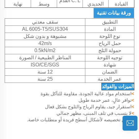
C. L القدم
القيادة
الحديدي
وسط
نهاية
ورقة بيانات تقنية
التطبيق
سقف معدني
المادة
AL 6005-T5/SUS304
نوع اللوحة
مشبوهة و بدون شكل
حمل الرياح
42m/s
حمولة الثلج
0.5kN/m2
توجيه اللوحة
المناظر الطبيعية / الصورة
شهادة
ISO/CE/SGS
الضمان
12 سنة
عمر الخدمة
25 سنة
الميزات والفوائد
>
استخدام مواد عالية الجودة، مقاومة للتآكل بقوة
>
توافر عالٍ، عمر خدمة طويل
>
استقرار جيد، يقاوم الرياح والثلوج بشكل فعال
>
لا يتسبب في تلف المبنى، مظهر جمالي
>
يمكن تخصيصه لأشكال أسطح فريدة أو متطلبات خاصة.