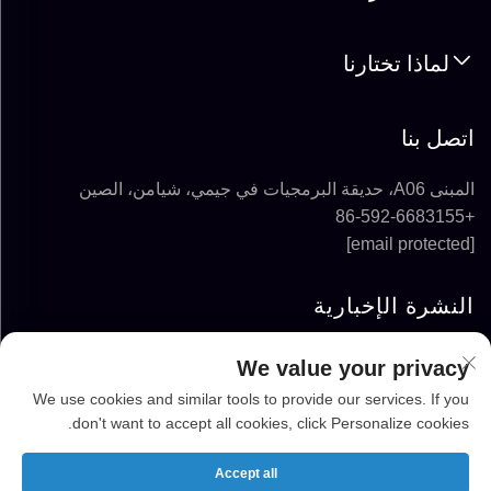
لماذا تختارنا
اتصل بنا
المبنى A06، حديقة البرمجيات في جيمي، شيامن، الصين
+86-592-6683155
[email protected]
النشرة الإخبارية
We value your privacy
الاشتراك
We use cookies and similar tools to provide our services. If you
don't want to accept all cookies, click Personalize cookies.
حقوق الطبع والنشر © 2025-2026 شركة FUJIAN
SUPER SOLAR ENERGY TECHNOLOGY CO.,
Accept all
LTD. جميع الحقوق محفوظة