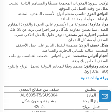
تركيب سريع:
المكونات المجمعة مسبقًا والمسامير الذاتية التثبيت
تقلل من وقت العمل في الموقع.
التوافق القوي
تناسب معظم أنواع الأسقف المعدنية المثلثة
بارتفاعات وأبعاد مختلفة للحافة.
مواد مقاومة:
مصنوعة من الألمنيوم عالي الجودة والفولاذ المقاوم
للصدأ، مما يضمن مقاومة للتآكل وعمر افتراضي يزيد عن 25 عامًا.
تصاميم اختيارية غير مستقرة:
توفر حلول بالقفل لتلافي تسرب
السقف أو مشاكل الضمان.
هيكل خفيف الوزن:
مصممة لتقليل التأثير على حمل الأسقف
المعدنية، مثالية للمباني التجارية والصناعية.
أحجام أقواس مخصصة:
أطوال أقواس مخصصة لتتناسب مع ملف
السقف الخاص بك بدقة.
معتمد ومتوافق:
مصمم وفقًا للمعايير الدولية لتحمل الرياح والثلوج
(CE، ISO، إلخ).
ورقة بيانات تقنية
التطبيق
سقف من صفائح المعدن
المادة
AL 6005-T5/SUS304
نوع اللوحة
مشبوهة و بدون شكل
حمل الرياح
42m/s