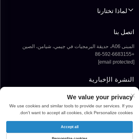
لماذا تختارنا
اتصل بنا
المبنى A06، حديقة البرمجيات في جيمي، شيامن، الصين
+86-592-6683155
[email protected]
النشرة الإخبارية
We value your privacy
الاشتراك
We use cookies and similar tools to provide our services. If you
don't want to accept all cookies, click Personalize cookies.
حقوق الطبع والنشر © 2025-2026 شركة FUJIAN
SUPER SOLAR ENERGY TECHNOLOGY CO.,
Accept all
LTD. جميع الحقوق محفوظة
Personalize cookies