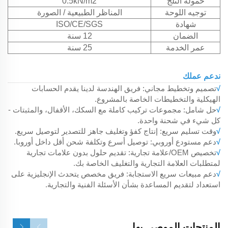
حمولة الثلج
0.5kN/m2
توجيه اللوحة
المناظر الطبيعية / الصورة
شهادة
ISO/CE/SGS
الضمان
12 سنة
عمر الخدمة
25 سنة
ندعم عملك
√
تصميم وتخطيط مجاني: فريق الهندسة لدينا يقدم الحسابات
الهيكلية والتخطيطات الخاصة بالمشروع.
√
حل شامل: مجموعات تركيب كاملة مع السكك، الأقفال، والمثبتات -
كل شيء في شحنة واحدة.
√
وقت تسليم سريع: إنتاج كفؤ وتغليف جاهز للتصدير لتوصيل سريع.
√
دعم مستودع أوروبي: توصيل أسرع وتكلفة شحن أقل داخل أوروبا.
√
تخصيص OEM/علامة تجارية: تقديم حلول بدون علامات تجارية
لمتطلبات العلامة التجارية والتغليف الخاصة بك.
√
دعم مبيعات سريع الاستجابة: فريق مخصص يتحدث الإنجليزية على
استعداد لتقديم المساعدة بشأن الأسئلة الفنية والتجارية.
المنتجات الموصى بها