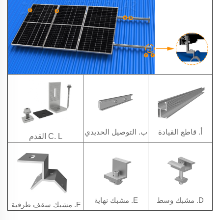
أ. قاطع القيادة
ب. التوصيل الحديدي
C. L القدم
D. مشبك وسط
E. مشبك نهاية
F. مشبك سقف طرقية