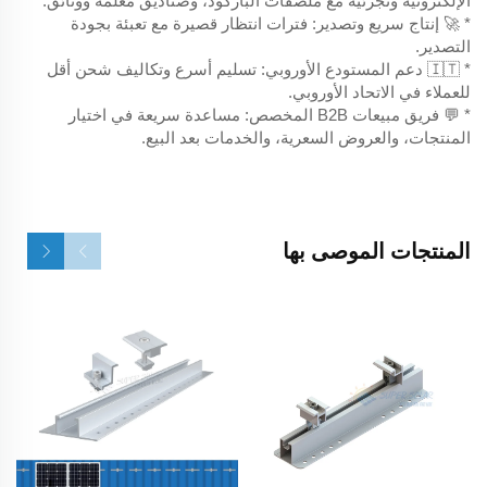
الإلكترونية وتجزئية مع ملصقات الباركود، وصناديق مُعَلَّمة ووثائق.
* 🚀 إنتاج سريع وتصدير: فترات انتظار قصيرة مع تعبئة بجودة
التصدير.
* 🇮🇹 دعم المستودع الأوروبي: تسليم أسرع وتكاليف شحن أقل
للعملاء في الاتحاد الأوروبي.
* 💬 فريق مبيعات B2B المخصص: مساعدة سريعة في اختيار
المنتجات، والعروض السعرية، والخدمات بعد البيع.
المنتجات الموصى بها