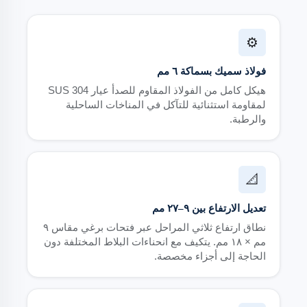
⚙️
فولاذ سميك بسماكة ٦ مم
هيكل كامل من الفولاذ المقاوم للصدأ عيار SUS 304
لمقاومة استثنائية للتآكل في المناخات الساحلية
والرطبة.
📐
تعديل الارتفاع بين ٩–٢٧ مم
نطاق ارتفاع ثلاثي المراحل عبر فتحات برغي مقاس ٩
مم × ١٨ مم. يتكيف مع انحناءات البلاط المختلفة دون
الحاجة إلى أجزاء مخصصة.