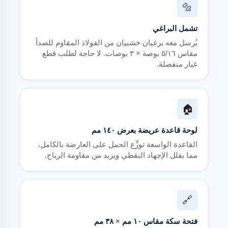
🔩
تشمل البراغي
يُرسل معه برغيان خشبيان من الفولاذ المقاوم للصدأ
مقاس ٥/١٦ بوصة × ٣ بوصات. لا حاجة لطلب قطع
غيار منفصلة.
🏠
لوحة قاعدة عريضة بعرض ١٤٠ مم
القاعدة الواسعة توزِّع الحمل على العارضة بالكامل،
مما يقلل الإجهاد النقطي ويزيد من مقاومة الرياح.
🔗
فتحة سكة مقاس ١٠ مم × ٣٨ مم