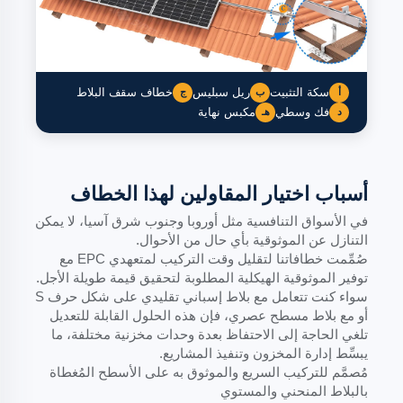
سكة التثبيت
ريل سبليس
خطاف سقف البلاط
أ
ب
ج
فك وسطي
مكبس نهاية
د
هـ
أسباب اختيار المقاولين لهذا الخطاف
في الأسواق التنافسية مثل أوروبا وجنوب شرق آسيا، لا يمكن
التنازل عن الموثوقية بأي حال من الأحوال.
صُمِّمت خطافاتنا لتقليل وقت التركيب لمتعهدي EPC مع
توفير الموثوقية الهيكلية المطلوبة لتحقيق قيمة طويلة الأجل.
سواء كنت تتعامل مع بلاط إسباني تقليدي على شكل حرف S
أو مع بلاط مسطح عصري، فإن هذه الحلول القابلة للتعديل
تلغي الحاجة إلى الاحتفاظ بعدة وحدات مخزنية مختلفة، ما
يبسِّط إدارة المخزون وتنفيذ المشاريع.
مُصمَّم للتركيب السريع والموثوق به على الأسطح المُغطاة
بالبلاط المنحني والمستوي