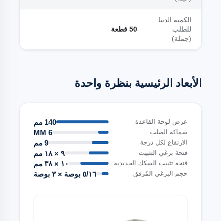
الكمية الدنيا
للطلب
50 قطعة
(جملة)
الأبعاد الرئيسية بنظرة واحدة
140 مم
عرض لوحة القاعدة
6 MM
سماكة الصلب
9 مم
الارتفاع لكل درجة
٩ × ١٨ مم
فتحة برغي التثبيت
١٠ × ٣٨ مم
فتحة تثبيت السكك الحديدية
٥/١٦ بوصة × ٣ بوصة
حجم البرغي المُرفق