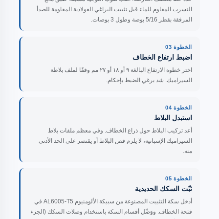
التسرب المقاوم للماء قبل تثبيت البراغي الفولاذية المقاومة للصدأ
المرفقة بقطر 5/16 بوصة وطول 3 بوصات.
الخطوة 03
اضبط ارتفاع الخطاف
اختر خطوة الارتفاع البالغة ٩ أو ١٨ أو ٢٧ مم وفقًا لملف بلاطة
السيراميك. شد برغي الضبط بإحكام.
الخطوة 04
استبدل البلاط
أعد تركيب البلاط حول ذراع الخطاف. وفي معظم ملفات بلاط
السيراميك الإسبانية، لا يلزم قص البلاط أو يقتصر على الحد الأدنى
منه.
الخطوة 05
ثبّت السكك الحديدية
أدخل سكة التثبيت المصنوعة من سبيكة الألومنيوم AL6005-T5 في
فتحة الخطاف. ووَصِّل أقسام السكة باستخدام وصلات السكك (الجزء