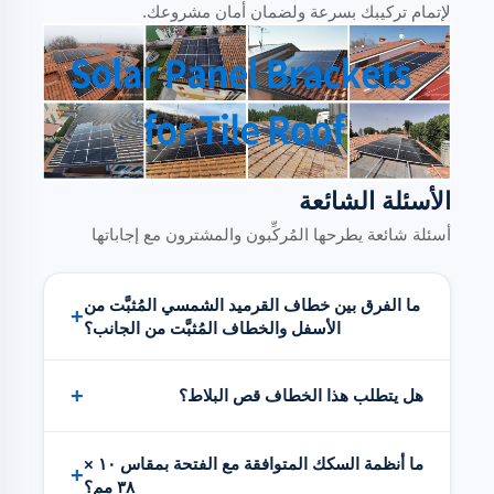
لإتمام تركيبك بسرعة ولضمان أمان مشروعك.
الأسئلة الشائعة
أسئلة شائعة يطرحها المُركِّبون والمشترون مع إجاباتها
ما الفرق بين خطاف القرميد الشمسي المُثبَّت من
+
الأسفل والخطاف المُثبَّت من الجانب؟
تُثبَّت خطافات التثبيت السفلي على العارضة
+
السقفية الموجودة أسفل البلاط، وتمتد لأعلى عبر
هل يتطلب هذا الخطاف قص البلاط؟
الفراغات بين قطع البلاط، مما يحافظ على اقتراب
السكك من مستوى السطح مع تقليل قدر الإمكان من
في معظم الحالات لا يتطلب ذلك. فذراع الخطاف
ما أنظمة السكك المتوافقة مع الفتحة بمقاس ١٠ ×
قص البلاط. أما خطافات التثبيت الجانبي فتُثبَّت على
الرفيع (بسمك ٦ مم) يمر بين أو عبر الفراغات
+
٣٨ مم؟
الجانب الجانبي للعارضة وتبرز إلى الخارج. ويُفضَّل
الطبيعية الموجودة في بلاط إسبانيا وبلاط المستوي.