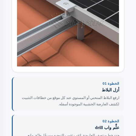
الخطوة 01
أزل البلاط
ارفع البلاط المنحني أو المستوي عند كل موقع من خطافات التثبيت
لكشف العارضة الخشبية الموجودة أسفله.
الخطوة 02
علِّم واب drill
حدد خط منتصف العارضة. اثقب ثقوب التوجيه مسبقًا. طبّق مانع