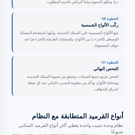
ب). وحقّق التسوية وشَدّ البراغي بالعزم المطلوب.
الخطوة 06
ركّب الألواح الشمسية
ضع الألواح الشمسية على السكك الحديدية. وثبّتها باستخدام المشابك
الوسطى (الجزء د) بين الألواح، والمشابك الطرفية (الجزء هـ) عند
حواف المصفوفة.
الخطوة 07
الفحص النهائي
افحص عزوم جميع المثبتات، وتحقق من تسوية السكك الحديدية
ومحاذاة الألواح. وتأكد من مقاومة التسرب المائي عند كل نقطة
اختراق للخطاف.
أنواع القرميد المتطابقة مع النظام
نظام وحدة تثبيت واحدة يغطي أكثر أنواع القرميد السكني
شيوعًا