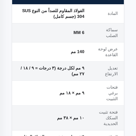
الفولاذ المقاوم للصدأ من النوع SUS
المادة
304 (جسم كامل)
سماكة
6 MM
الصلب
عرض لوحة
140 مم
القاعدة
تعديل
٩ مم لكل درجة (٣ درجات = ٩ / ١٨ /
الارتفاع
٢٧ مم)
فتحات
برغي
٩ مم × ١٨ مم
التثبيت
فتحة تثبيت
السكك
١٠ مم × ٣٨ مم
الحديدية