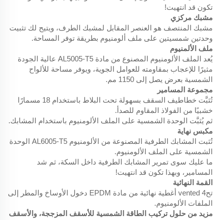
تكون قد انتهيت!
مشبك مركزي
مشبك المنتصف هو العنصر المقابل لمشبك الطرف، ويتيح لك تثبيت
وحدتين شمسيتين على ملف ألومنيوم بطريقة توفر المساحة.
ملف الألمنيوم
يُعد الملف الألومنيوم المصنوع من مادة AL5005-T5 عالية الجودة
مثيرًا للإعجاب بمقاومته للعوامل الجوية، ويوفر مساحة للألواح
الشمسية بعرض يصل إلى 1150 مم.
مجموعة المسامير
تُثبَّت خطاطيف السقف بسهولة تحت البلاط باستخدام 18 مسمارًا
خشبيًا من الفولاذ المقاوم للصدأ.
ثم يُثبَّت الوحدة الشمسية على الملف الألومنيوم باستخدام المشابك.
مكبس نهاية
تُثبت المشابك الطرفية المصنوعة من الألومنيوم AL6005-T5 الوحدة
الشمسية على الملف الألومنيوم.
ما عليك سوى تمرير المشابك الطرفية داخل السكة، ثم شد
المسامير، وبهذا تكون قد انتهيت!
القمة النهائية
تحvented 4 أغطية نهائية من مادة EPDM دخول الأوساخ والمطر إلى
الملفات الألومنيوم.
مزيد من حلول تركيب الطاقة الشمسية للأسقف المزججة، والأسقف