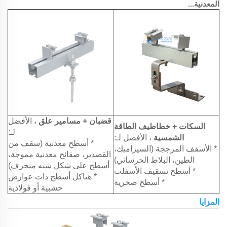
المعدنية...
قضبان + مسامير علق
، الأفضل
السكات + خطاطيف الطاقة
لـ:
الشمسية
، الأفضل لـ:
* أسطح معدنية (سقف من
* الأسقف المزججة (السيراميك،
القصدير، صفائح معدنية مموجة،
الطين، البلاط الخرساني)
أسطح على شكل شبه منحرف)
* أسطح تسقيف الأسفلت
* هياكل أسطح ذات عوارض
* أسطح صخرية
خشبية أو فولاذية
المزايا