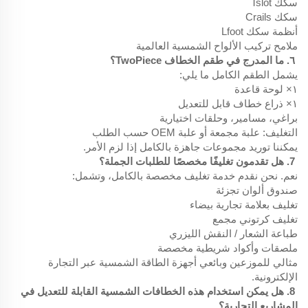
سكك Tslot
سكك Crails
أنظمة سكك Lfoot
ملامح تركيب الألواح الشمسية العالمية
٦. ما المدرج في طقم الخطاف TwoPiece؟
يشمل الطقم الكامل ما يلي:
١× لوحة قاعدة
١× ذراع خطاف قابل للتعديل
براغي، مسامير، وحلقات اختيارية
التغليف: علبة مجمعة أو علبة OEM حسب الطلب
يمكننا توريد مجموعات جاهزة بالكامل إذا لزم الأمر.
7. هل تقدمون تغليفًا مخصصًا للطلبات الجملة؟
نعم. نحن نقدم خدمة تغليف مخصصة بالكامل، وتشمل:
صندوق ألوان تجزئة
تغليف بعلامة تجارية بيضاء
تغليف كرتوني مجمع
طباعة الشعار / النقش الليزري
ملصقات وأكواد شريطية مخصصة
مثالي للموزعين وبائعي أجهزة الطاقة الشمسية عبر التجارة
الإلكترونية.
8. هل يمكن استخدام هذه الخطافات الشمسية القابلة للتعديل في
المشاريع التجارية؟