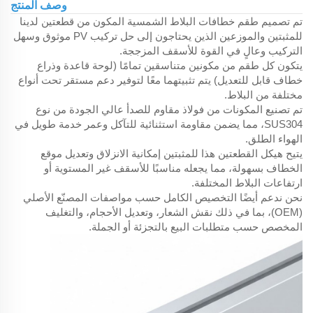
وصف المنتج
تم تصميم طقم خطافات البلاط الشمسية المكون من قطعتين لدينا
للمثبتين والموزعين الذين يحتاجون إلى حل تركيب PV موثوق وسهل
التركيب وعالٍ في القوة للأسقف المزججة.
يتكون كل طقم من مكونين متناسقين تمامًا (لوحة قاعدة وذراع
خطاف قابل للتعديل) يتم تثبيتهما معًا لتوفير دعم مستقر تحت أنواع
مختلفة من البلاط.
تم تصنيع المكونات من فولاذ مقاوم للصدأ عالي الجودة من نوع
SUS304، مما يضمن مقاومة استثنائية للتآكل وعمر خدمة طويل في
الهواء الطلق.
يتيح هيكل القطعتين هذا للمثبتين إمكانية الانزلاق وتعديل موقع
الخطاف بسهولة، مما يجعله مناسبًا للأسقف غير المستوية أو
ارتفاعات البلاط المختلفة.
نحن ندعم أيضًا التخصيص الكامل حسب مواصفات المصنّع الأصلي
(OEM)، بما في ذلك نقش الشعار، وتعديل الأحجام، والتغليف
المخصص حسب متطلبات البيع بالتجزئة أو الجملة.