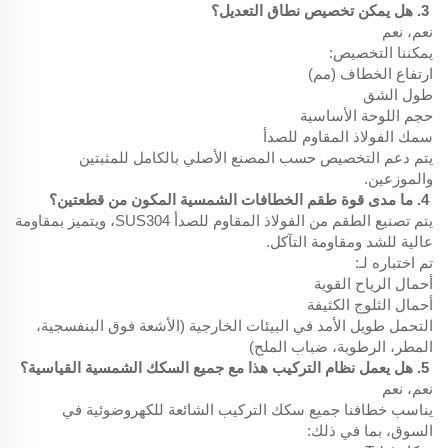
3. هل يمكن تخصيص نطاق التعديل؟
نعم، نعم
يمكننا التخصيص:
ارتفاع الخطاف (مم)
طول الشق
حجم اللوحة الأساسية
سمك الفولاذ المقاوم للصدأ
يتم دعم التخصيص حسب المصنع الأصلي بالكامل للمثبتين
والموزعين.
4. ما مدى قوة طقم الخطافات الشمسية المكون من قطعتين؟
يتم تصنيع الطقم من الفولاذ المقاوم للصدأ SUS304، ويتميز بمقاومة
عالية للشد ومقاومة التآكل.
تم اختباره لـ:
أحمال الرياح القوية
أحمال الثلوج الكثيفة
التحمل طويل الأمد في البيئات الخارجية (الأشعة فوق البنفسجية،
المطر، الرطوبة، ضباب الملح)
5. هل يعمل نظام التركيب هذا مع جميع السكك الشمسية القياسية؟
نعم، نعم
يناسب خطافنا جميع سكك التركيب الشائعة للكهروضوئية في
السوق، بما في ذلك: