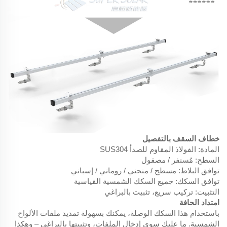
خطاف السقف بالتفصيل
المادة: الفولاذ المقاوم للصدأ SUS304
السطح: مُسنفر / مصقول
توافق البلاط: مسطح / منحني / روماني / إسباني
توافق السكك: جميع السكك الشمسية القياسية
التثبيت: تركيب سريع، تثبيت بالبراغي
امتداد الحافة
باستخدام هذا السكك الوصلة، يمكنك بسهولة تمديد ملفات الألواح
الشمسية. ما عليك سوى إدخال الملفات، وتثبيتها بالبراغي – وهكذا