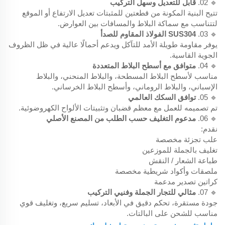
🔹 02.
قابل للتعديل وسهل التركيب
تتيح البنية المكونة من قطعتين للمثبتات تعديل الارتفاع أو الموقع
لتتناسب مع سماكة البلاط والمسافات بين العوارض.
🔹 03.
SUS304 الفولاذ المقاوم للصدأ
يوفر مقاومة طويلة الأمد للتآكل ويدعم أحمالًا عالية في ظل الظروف
الجوية القاسية.
🔹 04.
متوافق مع أسطح البلاط المتعددة
مناسب لأسطح البلاط المسطحة، والبلاط المنحني، والبلاط
الإسباني، والبلاط الروماني، وأسطح البلاط الخرساني.
🔹 05.
توافق السكك العالمي
تم تصميمه للعمل مع معظم قضبان وتثبيتات الألواح الكهروضوئية.
🔹 06.
مدعوم التغليف حسب الطلب من المصنع الأصلي
نقدم:
علب تجزئة مخصصة
تغليف بالجملة للموزعين
طباعة الشعار / النقش
ملصقات وأكواد شريطية مخصصة
كراتين تصدير مدعمة
🔹 07.
مثالي للتجار الجملة وفنيي التركيب
جودة مستقرة، تحكم دقيق في الأبعاد، تسليم سريع، وتغليف قوي
مناسب للشحن على البالتات.