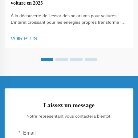
voiture en 2025
À la découverte de l'essor des solariums pour voitures :
L'intérêt croissant pour les énergies propres transforme la
manière dont les gens perçoivent les espaces quotidiens,
et l'une des solutions les plus polyvalentes qui émerge
VOIR PLUS
aujourd'hui est le solarium pour voiture. Contrairement aux
panneaux traditionnels installés uniquement sur les toits,
C...
Laissez un message
Notre représentant vous contactera bientôt.
Email