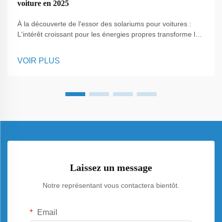
voiture en 2025
À la découverte de l'essor des solariums pour voitures :
L'intérêt croissant pour les énergies propres transforme la
manière dont les gens perçoivent les espaces quotidiens,
et l'une des solutions les plus polyvalentes qui émerge
VOIR PLUS
aujourd'hui est le solarium pour voiture. Contrairement aux
panneaux traditionnels installés uniquement sur les toits,
C...
Laissez un message
Notre représentant vous contactera bientôt.
Email