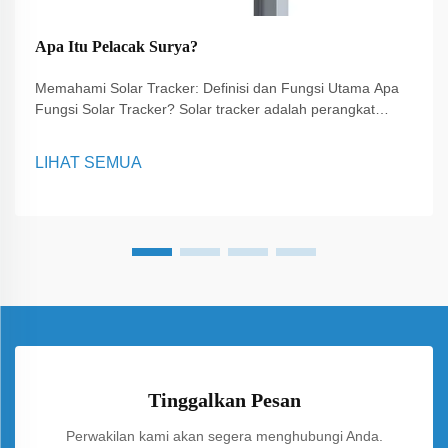
Apa Itu Pelacak Surya?
Memahami Solar Tracker: Definisi dan Fungsi Utama Apa
Fungsi Solar Tracker? Solar tracker adalah perangkat
canggih yang sangat penting untuk mengoptimalkan kinerja
panel surya dengan mengarahkannya ke matahari
LIHAT SEMUA
sepanjang hari. Perangkat ini memungkinkan panel surya...
Tinggalkan Pesan
Perwakilan kami akan segera menghubungi Anda.