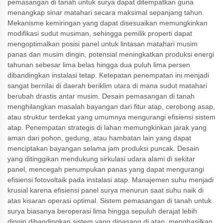
pemasangan di tanah untuk surya dapat ditempatkan guna
menangkap sinar matahari secara maksimal sepanjang tahun.
Mekanisme kemiringan yang dapat disesuaikan memungkinkan
modifikasi sudut musiman, sehingga pemilik properti dapat
mengoptimalkan posisi panel untuk lintasan matahari musim
panas dan musim dingin, potensial meningkatkan produksi energi
tahunan sebesar lima belas hingga dua puluh lima persen
dibandingkan instalasi tetap. Ketepatan penempatan ini menjadi
sangat bernilai di daerah beriklim utara di mana sudut matahari
berubah drastis antar musim. Desain pemasangan di tanah
menghilangkan masalah bayangan dari fitur atap, cerobong asap,
atau struktur terdekat yang umumnya mengurangi efisiensi sistem
atap. Penempatan strategis di lahan memungkinkan jarak yang
aman dari pohon, gedung, atau hambatan lain yang dapat
menciptakan bayangan selama jam produksi puncak. Desain
yang ditinggikan mendukung sirkulasi udara alami di sekitar
panel, mencegah penumpukan panas yang dapat mengurangi
efisiensi fotovoltaik pada instalasi atap. Manajemen suhu menjadi
krusial karena efisiensi panel surya menurun saat suhu naik di
atas kisaran operasi optimal. Sistem pemasangan di tanah untuk
surya biasanya beroperasi lima hingga sepuluh derajat lebih
dingin dibandingkan sistem yang dipasang di atap, menghasilkan