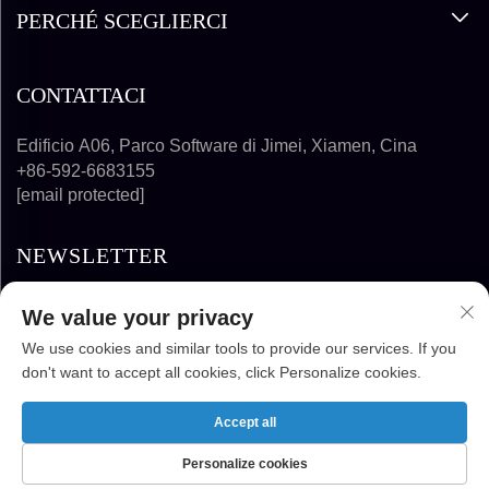
PERCHÉ SCEGLIERCI
CONTATTACI
Edificio A06, Parco Software di Jimei, Xiamen, Cina
+86-592-6683155
[email protected]
NEWSLETTER
We value your privacy
ISCRIVITI
We use cookies and similar tools to provide our services. If you
don't want to accept all cookies, click Personalize cookies.
COPYRIGHT © 2024-2025 FUJIAN SUPER
SOLAR ENERGY TECHNOLOGY CO., LTD.
Accept all
TUTTI I DIRITTI RISERVATI
Personalize cookies