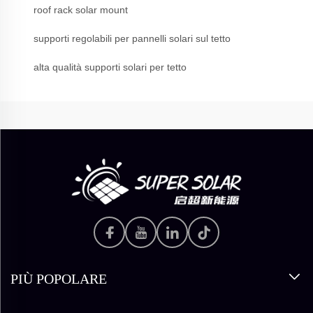
roof rack solar mount
supporti regolabili per pannelli solari sul tetto
alta qualità supporti solari per tetto
PIÙ POPOLARE