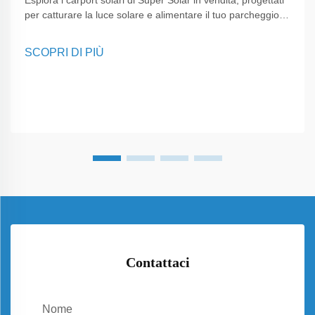
per catturare la luce solare e alimentare il tuo parcheggio. I
nostri carport solari forniscono soluzioni energetiche
sostenibili, riducono i costi di elettricità e offrono protezione
SCOPRI DI PIÙ
ai veicoli in ambienti residenziali e commerciali.
Contattaci
Nome